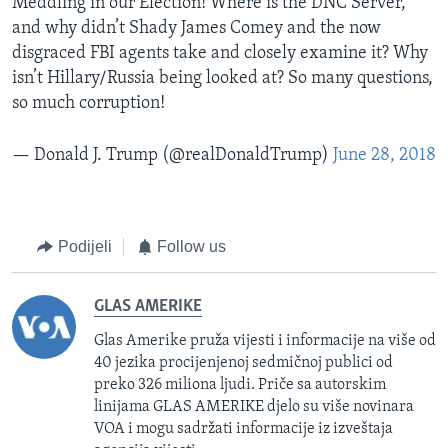
Meddling in our Election! Where is the DNC Server,
and why didn’t Shady James Comey and the now
disgraced FBI agents take and closely examine it? Why
isn’t Hillary/Russia being looked at? So many questions,
so much corruption!
— Donald J. Trump (@realDonaldTrump)
June 28, 2018
Podijeli
Follow us
GLAS AMERIKE
Glas Amerike pruža vijesti i informacije na više od
40 jezika procijenjenoj sedmičnoj publici od
preko 326 miliona ljudi. Priče sa autorskim
linijama GLAS AMERIKE djelo su više novinara
VOA i mogu sadržati informacije iz izveštaja