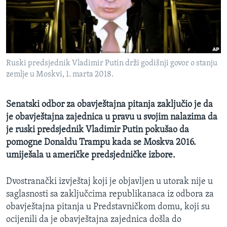
MAGAZIN
O GLASU AMERIKE
Learning English
Ruski predsjednik Vladimir Putin drži godišnji govor o stanju
zemlje u Moskvi, 1. marta 2018.
PRATITE NAS
Senatski odbor za obavještajna pitanja zaključio je da
je obavještajna zajednica u pravu u svojim nalazima da
Jezici
je ruski predsjednik Vladimir Putin pokušao da
pomogne Donaldu Trampu kada se Moskva 2016.
umiješala u američke predsjedničke izbore.
Dvostranački izvještaj koji je objavljen u utorak nije u
saglasnosti sa zaključcima republikanaca iz odbora za
obavještajna pitanja u Predstavničkom domu, koji su
ocijenili da je obavještajna zajednica došla do