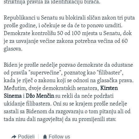
striktnija pravila za identifikaciju birača.
Republikanci u Senatu su blokirali sličan zakon tri puta
prošle godine, i očekuje se da će to ponovo uraditi.
Demokrate kontrolišu 50 od 100 mjesta u Senatu, dok
je za usvajanje većine zakona potrebna većina od 60
glasova.
Biden je prošle nedelje pozvao demokrate da odustane
od pravila "supervećine", poznatog kao "filibaster",
kada je riječ o zakonu koji se odnosi na glasačka prava.
Međutim, dvoje demokratskih senatora,
Kirsten
Sinema
i
Džo Menčin
su rekli da neće podržati
ukidanje filibastera. Oni su se krajem prošle nedelje
sastali sa Bidenom da razgovaraju o tom pitanju ali od
tada nisu dali nagovještaj da su promijenili stav.
Podijeli
Follow us