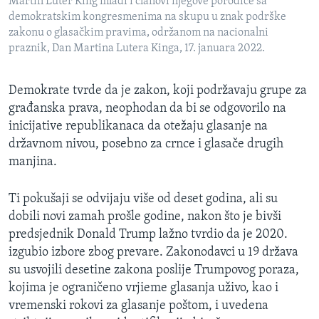
Martin Luter King mlađi i članovi njegove porodice sa
demokratskim kongresmenima na skupu u znak podrške
zakonu o glasačkim pravima, održanom na nacionalni
praznik, Dan Martina Lutera Kinga, 17. januara 2022.
Demokrate tvrde da je zakon, koji podržavaju grupe za
građanska prava, neophodan da bi se odgovorilo na
inicijative republikanaca da otežaju glasanje na
državnom nivou, posebno za crnce i glasače drugih
manjina.
Ti pokušaji se odvijaju više od deset godina, ali su
dobili novi zamah prošle godine, nakon što je bivši
predsjednik Donald Trump lažno tvrdio da je 2020.
izgubio izbore zbog prevare. Zakonodavci u 19 država
su usvojili desetine zakona poslije Trumpovog poraza,
kojima je ograničeno vrjieme glasanja uživo, kao i
vremenski rokovi za glasanje poštom, i uvedena