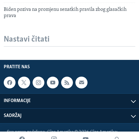
Biden poziva na promjenu senatkih pravila zbog glasačkih
prava
Nastavi čitati
PRATITE NAS
INFORMACIJE
SADRŽAJ
Sva prava zadržana. Glas Amerike © 2026 Glas Amerike:
bosnian-service@voanews.com