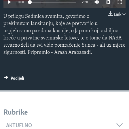
0:00
2:20
MAGAZIN
Link
O GLASU AMERIKE
U prilogu Sedmica svemira, govorimo o
prekinutom lansiranju, koje se pretvorilo u
Learning English
uspjeh samo par dana kasnije, o Japanu koji ozbiljno
kreće u privatne svemirske letove, te o tome da NASA
stvarno želi da svi vide pomračenje Sunca - ali uz mjere
PRATITE NAS
sigurnosti. Pripremio - Arash Arabasadi.
Jezici
Podijeli
Rubrike
AKTUELNO