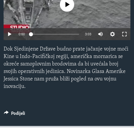
No media source currently available
MAGAZIN
O GLASU AMERIKE
Learning English
0:00
3:03
PRATITE NAS
Dok Sjedinjene Države budno prate jačanje vojne moći
Kine u Indo-Pacifičkoj regiji, američka mornarica se
okreće samoplovnim brodovima da bi uvećala broj
svojih operativnih jedinica. Novinarka Glasa Amerike
Jezici
Jessica Stone nam pruža bliži pogled na ovu vojnu
inovaciju.
Podijeli