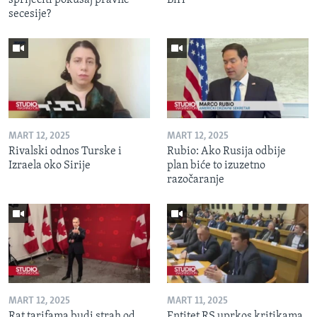
spriječiti pokušaj pravne
BiH
secesije?
MART 12, 2025
MART 12, 2025
Rivalski odnos Turske i
Rubio: Ako Rusija odbije
Izraela oko Sirije
plan biće to izuzetno
razočaranje
MART 12, 2025
MART 11, 2025
Rat tarifama budi strah od
Entitet RS uprkos kritikama