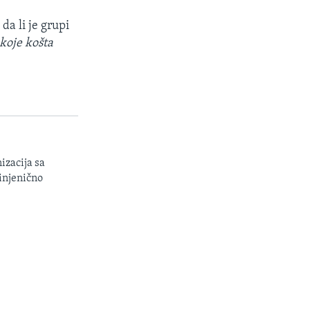
da li je grupi
 koje košta
izacija sa
injenično