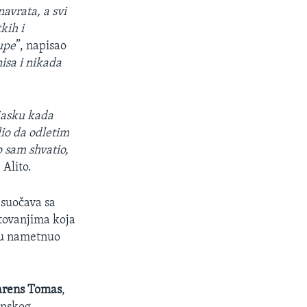
avrata, a svi
kih i
upe
”, napisao
nisa i nikada
ljasku kada
lio da odletim
o sam shvatio,
 Alito.
 suočava sa
utovanjima koja
udu nametnuo
arens Tomas
,