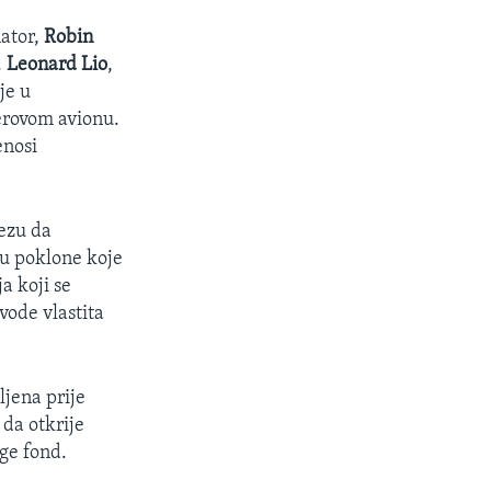
nator,
Robin
.
Leonard Lio
,
je u
gerovom avionu.
enosi
ezu da
du poklone koje
a koji se
vode vlastita
vljena prije
 da otkrije
dge fond.