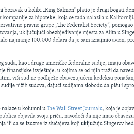
ni boravak u kolibi „King Salmon“ platio je drugi bogati do
ik kompanije za hipoteke, koja se tada nalazila u Kaliforniji
ervativne pravne grupe „The Federalist Society“, pomogao 
utovanja, uključujući obezbjeđivanje mjesta za Alita u Sin
štalo najmanje 100.000 dolara da je sam iznajmio avion, pr
g suda, kao i druge američke federalne sudije, imaju obav
je finansijske izvještaje, u kojima se od njih traži da nave
utim, viši sud ne podliježe obavezujućem kodeksu ponašanj
 sudije nižih sudova, dajući sudijama slobodu da pišu i spro
io nalaze u kolumni u
The Wall Street Journalu
, koja je obja
publica objavila svoju priču, navodeći da nije imao obavezu
ja ili da se izuzme iz slučajeva koji uključuju Singerov he