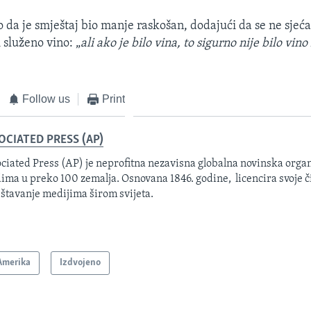
o da je smještaj bio manje raskošan, dodajući da se ne sjeća 
 služeno vino: „
ali ako je bilo vina, to sigurno nije bilo vino
Follow us
Print
OCIATED PRESS (AP)
ciated Press (AP) je neprofitna nezavisna globalna novinska organ
ima u preko 100 zemalja. Osnovana 1846. godine, licencira svoje č
eštavanje medijima širom svijeta.
Amerika
Izdvojeno