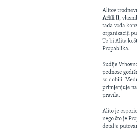
Alitov trodnev
Arkli II
, vlasn
tada vođa konz
organizaciji p
To bi Alita ko
Propablika.
Sudije Vrhovno
podnose godišn
su dobili. Međ
primjenjuje na
pravila.
Alito je ospor
nego što je Pro
detalje putovan