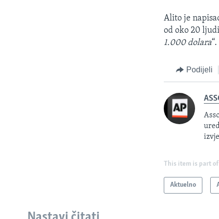
Alito je napisa
od oko 20 ljudi
1.000 dolara
“.
Podijeli
ASS
Asso
ured
izvj
This item is part of
Aktuelno
Nastavi čitati