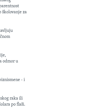
anskog
sparentnost
o školovanje za
avljuju
ličnom
ije,
za odmor u
 biznismene - i
skog raka ili
olara po flaši.