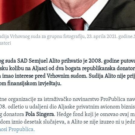
udija Vrhovnog suda za grupnu fotografiju, 23. aprila 2021. godine
natori
g suda SAD Semjuel Alito prihvatio je 2008. godine putov
sku kolibu na Aljasci od dva bogata republikanska donatora
a imao interese pred Vrhovnim sudom. Sudija Alito nije prij
om finansijskom izvještaju.
tne organizacije za istraživačko novinarstvo ProPublica nav
008. odletio u udaljeni dio Aljaske privatnim avionom bizni
g donatora
Pola Singera
. Hedge fond koji je osnovao ovaj m
dom iznio desetak slučajeva, a Alito se nije izuzeo ni u jed
osi Propublica.