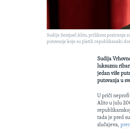
Sudija Semjuel Alito, prilikom poziranja s
putovanje koje su platili republikanski do
Sudija Vrhovno
luksuznu ribar
jedan više put
putovanja u sv
U priči neprofi
Alito u julu 2
republikansko
tada je pred su
slučajeva,
pren