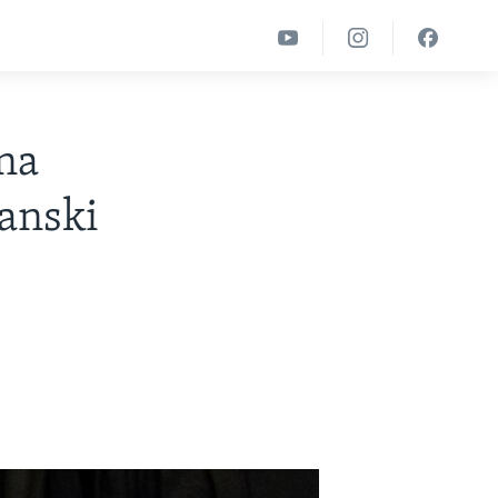
na
kanski