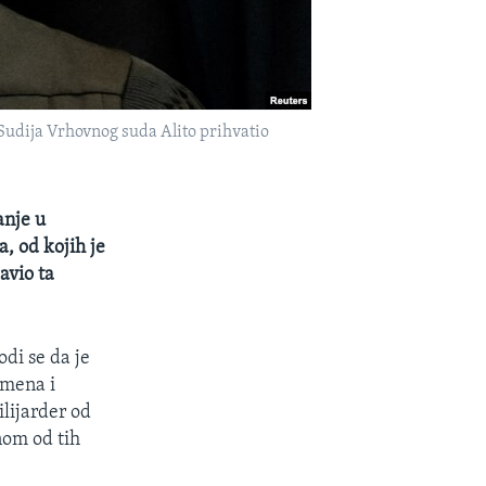
.Sudija Vrhovnog suda Alito prihvatio
anje u
, od kojih je
avio ta
odi se da je
smena i
ilijarder od
nom od tih