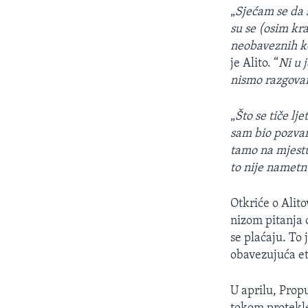
„
Sjećam se da 
su se (osim kra
neobaveznih k
je Alito. “
Ni u 
nismo razgovar
„
Što se tiče lj
sam bio pozvan,
tamo na mjestu
to nije namet
Otkriće o Alit
nizom pitanja 
se plaćaju. To
obavezujuća et
U aprilu, Propu