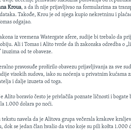
 dvije decenije prihvatao luksuzna putovanja od republik
ana Kroua
, a da ih nije prijavljivao na formularima za tran
odataka. Takođe, Krou je od njega kupio nekretninu i plaća
 Tomas odgajao.
akona iz vremena Watergate afere, sudije bi trebalo da prij
obiju. Ali i Tomas i Alito tvrde da ih zakonska odredba o „
 izuzima od te obaveze.
ralno pravosuđe proširilo obavezu prijavljivanja za sve sud
sudije visokih sudova, iako su noćenja u privatnim kućama 
atelja i dalje izuzeta od toga.
je Alito boravio često je privlačila poznate ličnosti i bogate
ala 1.000 dolara po noći.
u tekstu navela da je Alitova grupa večerala krakove kraljev
 dok se jedan član hvalio da vino koje su pili košta 1.000 d