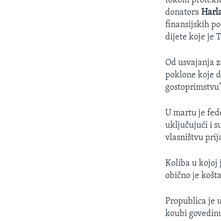
tokom protekle
donatora
Harl
finansijskih p
dijete koje je
Od usvajanja z
poklone koje d
gostoprimstvu”
U martu je fede
uključujući i 
vlasništvu prij
Koliba u kojoj 
obično je košt
Propublica je 
koubi govedinu,