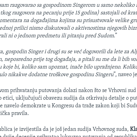
sam razgovarao sa gospodinom Singerom u samo nekoliko n
tkog razgovora na pecanju prije 15 godina) sastojali od krat
omentara na događajima kojima su prisustvovale velike gr
jednoj prilici nismo diskutovali o aktivnostima njegovih biz
ali ni o jednom predmetu ili pitanju pred Sudom
.”
eta, gospodin Singer i drugi su se već dogovorili da lete za A
 neposredno prije tog događaja, a pitali su me da li bih vo
 koje bi, koliko sam upoznat, inače bilo upražnjeno. Kolik
nulo nikakve dodatne troškove gospodinu Singeru
”, naveo je
ovom prihvatanju putovanja dolazi nakon što se Vrhovni sud
o etici, uključujući obavezu sudija da otkrivaju detalje o p
 je navelo demokrate u Kongresu da traže zakon koji bi S
ička pravila.
blica je izvijestila da je još jedan sudija Vrhovnog suda,
Kl