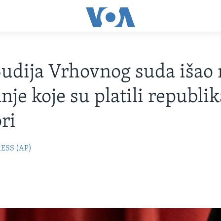
udija Vrhovnog suda išao 
nje koje su platili republi
ri
ESS (AP)