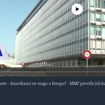
No media source currently avail
aste - Amerikanci ne mogu u Evropu? - MMF previđa još du