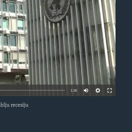
able
1:26
blju recesiju
EMBED