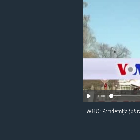
MAGAZIN
O GLASU AMERIKE
0:00
- WHO: Pandemija još r