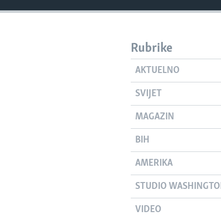
Rubrike
AKTUELNO
SVIJET
MAGAZIN
BIH
AMERIKA
STUDIO WASHINGT
VIDEO