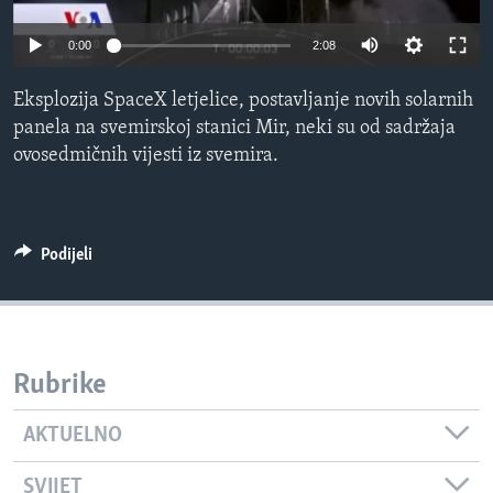
MAGAZIN
0:00
2:08
O GLASU AMERIKE
Eksplozija SpaceX letjelice, postavljanje novih solarnih
Learning English
panela na svemirskoj stanici Mir, neki su od sadržaja
ovosedmičnih vijesti iz svemira.
PRATITE NAS
Podijeli
Jezici
Rubrike
AKTUELNO
SVIJET