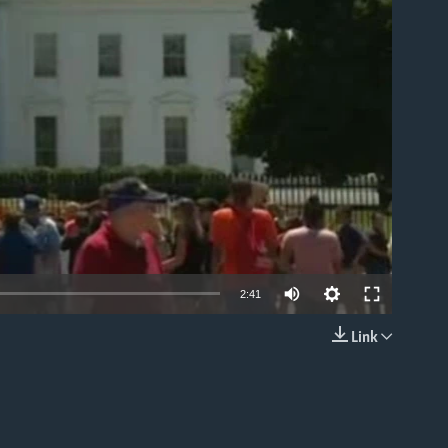
able
2:41
Link
EMBED