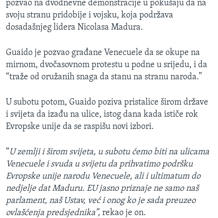
pozvao na dvodnevne demonstracije u pokušaju da na
svoju stranu pridobije i vojsku, koja podržava
dosadašnjeg lidera Nicolasa Madura.
Guaido je pozvao građane Venecuele da se okupe na
mirnom, dvočasovnom protestu u podne u srijedu, i da
“traže od oružanih snaga da stanu na stranu naroda.”
U subotu potom, Guaido poziva pristalice širom države
i svijeta da izađu na ulice, istog dana kada ističe rok
Evropske unije da se raspišu novi izbori.
“
U zemlji i širom svijeta, u subotu ćemo biti na ulicama
Venecuele i svuda u svijetu da prihvatimo podršku
Evropske unije narodu Venecuele, ali i ultimatum do
nedjelje dat Maduru. EU jasno priznaje ne samo naš
parlament, naš Ustav, već i onog ko je sada preuzeo
ovlašćenja predsjednika”,
rekao je on.