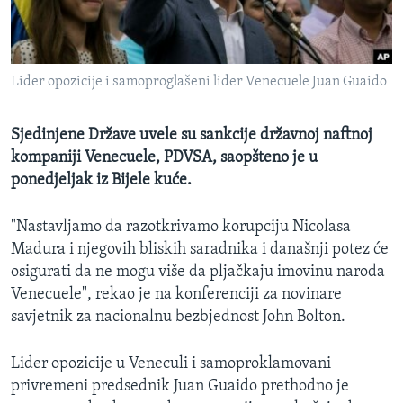
MAGAZIN
O GLASU AMERIKE
Lider opozicije i samoproglašeni lider Venecuele Juan Guaido
Learning English
Sjedinjene Države uvele su sankcije državnoj naftnoj
PRATITE NAS
kompaniji Venecuele, PDVSA, saopšteno je u
ponedjeljak iz Bijele kuće.
"Nastavljamo da razotkrivamo korupciju Nicolasa
Jezici
Madura i njegovih bliskih saradnika i današnji potez će
osigurati da ne mogu više da pljačkaju imovinu naroda
Venecuele", rekao je na konferenciji za novinare
savjetnik za nacionalnu bezbjednost John Bolton.​
Lider opozicije u Veneculi i samoproklamovani
privremeni predsednik Juan Guaido prethodno je