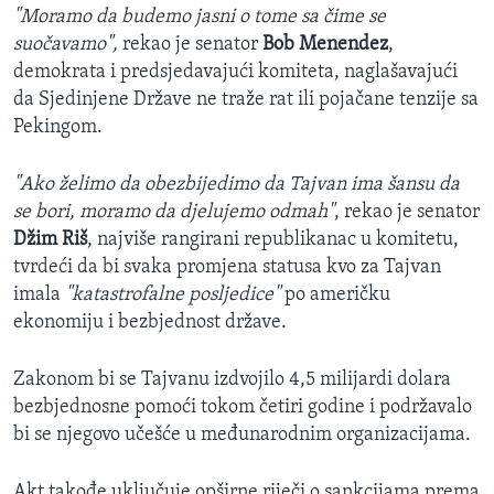
"Moramo da budemo jasni o tome sa čime se
suočavamo",
rekao je senator
Bob Menendez
,
demokrata i predsjedavajući komiteta, naglašavajući
da Sjedinjene Države ne traže rat ili pojačane tenzije sa
Pekingom.
"Ako želimo da obezbijedimo da Tajvan ima šansu da
se bori, moramo da djelujemo odmah"
, rekao je senator
Džim Riš
, najviše rangirani republikanac u komitetu,
tvrdeći da bi svaka promjena statusa kvo za Tajvan
imala
"katastrofalne posljedice"
po američku
ekonomiju i bezbjednost države.
Zakonom bi se Tajvanu izdvojilo 4,5 milijardi dolara
bezbjednosne pomoći tokom četiri godine i podržavalo
bi se njegovo učešće u međunarodnim organizacijama.
Akt takođe uključuje opširne riječi o sankcijama prema