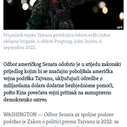
MAGAZIN
O GLASU AMERIKE
Learning English
Pripadnik vojske Tajvana gestikulira tokom vežbi Južne
oklopne brigade, u oblasti Pingtung, južni Tajvan, 6.
PRATITE NAS
septembra 2022.
Odbor američkog Senata odobrio je u srijedu zakonski
prijedlog kojim bi se značajno poboljšala američka
Jezici
vojna podrška Tajvanu, uključujući odredbe o
milijardama dolara dodatne bezbjednosne pomoći,
pošto Kina povećava vojni pritisak na samupravno
demokratsko ostrvo.
WASHINGTON —
Odbor Senata za spoljne poslove
podržao je Zakon o politici prema Tajvanu iz 2022. sa