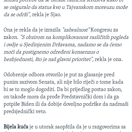
smislu potrebe da se istraže različita sredstva kako bi
se osiguralo da status kvo u Tajvanskom moreuzu može
da se održi"
, rekla je Sjao.
Ona je rekla da je izrazila
"zahvalnost"
Kongresu za
zakon.
"S obzirom na komplikovanost različitih pogleda
i ovdje u Sjedinjenim Državama, nadamo se da ćemo
moći da postignemo određeni konsenzus o
bezbjednosti, što je naš glavni prioritet",
rekla je ona.
Odobrenje odbora otvorilo je put za glasanje pred
punim sazivom Senata, ali nije bilo riječi o tome kada
bi se to moglo dogoditi. Da bi prijedlog postao zakon,
on takođe mora da prođe Predstavnički dom i da ga
potpiše Biden ili da dobije dovoljno podrške da nadmaši
predsjednički veto.
Bijela kuća
je u utorak saopštila da je u razgovorima sa