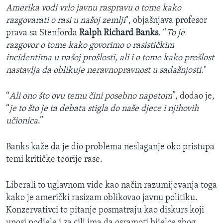
Amerika vodi vrlo javnu raspravu o tome kako
razgovarati o rasi u našoj zemlji
", objašnjava profesor
prava sa Stenforda
Ralph Richard Banks
. “
To je
razgovor o tome kako govorimo o rasističkim
incidentima u našoj prošlosti, ali i o tome kako prošlost
nastavlja da oblikuje neravnopravnost u sadašnjosti
."
“
Ali ono što ovu temu čini posebno napetom
”, dodao je,
“
je to što je ta debata stigla do naše djece i njihovih
učionica
.”
Banks kaže da je dio problema neslaganje oko pristupa
temi kritičke teorije rase.
Liberali to uglavnom vide kao način razumijevanja toga
kako je američki rasizam oblikovao javnu politiku.
Konzervativci to pitanje posmatraju kao diskurs koji
unosi podjele i za cilj ima da osramoti bijelce zbog