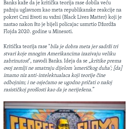
Banks kaže da je kritička teorija rase dobila veću
pažnju uglavnom kao meta republikanske reakcije na
pokret Crni životi su važni (Black Lives Matter) koji je
nastao nakon što je bijeli policajac usmrtio Džordža
Flojda 2020. godine u Minesoti.
Kritička teorija rase "
bila je dobra meta jer sadrži tri
stvari koje mnogim Amerikancima izazivaju veliku
zabrinutost
", navodi Banks. Ideja da se „
kritike prema
ovoj zemlji ne smatraju dijelom ’američkog duha’; [da]
imamo niz anti-intelektualaca koji teorije čine
odbojnim; i ne osjećamo se ugodno pričati o našoj
rasističkoj prošlosti kao da je neriješena.
”