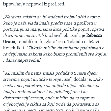
ispravljanju nepravdi iz prošlosti.
„
Naravno, mislim da bi studenti trebali učiti o tome
kako je naša vlada imala predrasude u prošlosti u
postupanju sa manjinama kroz politike poput ropstva
ili zabrane mješovitih brakova
“, objasnila je
Rebecca
Urutia
, republikanska glasačica u Tolandu u državi
Konektikat. “
Takođe mislim da trebamo podučavati o
reviziji naših zakona kako bismo promijenili sve koji su
i danas nepravedni.
"
“
Ali mislim da nema smisla podučavati našu djecu
stvarima poput kritičke teorije rase
”, dodala je. „
Ako
nastavnici pokušavaju da ubijede bijele učenike da
imaju urođenu sklonost ka privilegijama i ka
diskriminaciji crnaca, onda mislim da to zapravo
ovjekovječuje ciklus za koji tvrde da pokušavaju da
pobjegnu iz njega. Umjesto toga, podučavajte našu