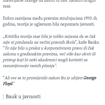
materijalne razloge da zaštiti tu moć nauštrb drugih
rasa.
Dobro razvijena među pravnim stručnjacima 1970-ih
godina, teorija je uglavnom bila nepoznata javnosti.
„
Kritička teorija rase bila je toliko nejasna da se čak
nije ni predavala na većini pravnih škola
“, kaže Banks.
“
To nije bilo u praksi u korporativnom pravu ili čak
zakonu o građanskim pravima, već više kao okvir ili
pristup koji bi neki akademici mogli koristiti za
razumijevanje rasnih pitanja"
.
“
Ali sve se to promijenilo nakon što je ubijen
George
Floyd
."
Bauk u javnosti