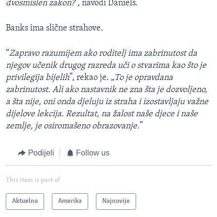
dvosmislen zakon?
", navodi Daniels.
Banks ima slične strahove.
“
Zapravo razumijem ako roditelj ima zabrinutost da
njegov učenik drugog razreda uči o stvarima kao što je
privilegija bijelih
”, rekao je. „
To je opravdana
zabrinutost. Ali ako nastavnik ne zna šta je dozvoljeno,
a šta nije, oni onda djeluju iz straha i izostavljaju važne
dijelove lekcija. Rezultat, na žalost naše djece i naše
zemlje, je osiromašeno obrazovanje.
”
Podijeli
Follow us
This item is part of
Aktuelno
Amerika
Najnovije