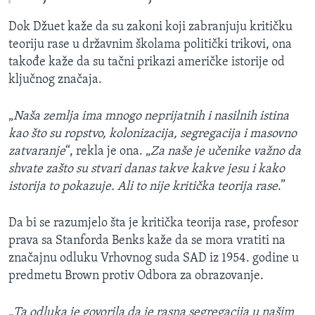
Dok Džuet kaže da su zakoni koji zabranjuju kritičku
teoriju rase u državnim školama politički trikovi, ona
takođe kaže da su tačni prikazi američke istorije od
ključnog značaja.
„
Naša zemlja ima mnogo neprijatnih i nasilnih istina
kao što su ropstvo, kolonizacija, segregacija i masovno
zatvaranje
“, rekla je ona. „
Za naše je učenike važno da
shvate zašto su stvari danas takve kakve jesu i kako
istorija to pokazuje. Ali to nije kritička teorija rase
.”
Da bi se razumjelo šta je kritička teorija rase, profesor
prava sa Stanforda Benks kaže da se mora vratiti na
značajnu odluku Vrhovnog suda SAD iz 1954. godine u
predmetu Brown protiv Odbora za obrazovanje.
„
Ta odluka je govorila da je rasna segregacija u našim