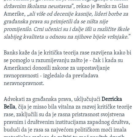
državnim školama neustavna
“, rekao je Benks za Glas
Amerike, „
ali više od decenije kasnije, lideri borbe za
građanska prava su primjetili da se ništa nije
promijenilo. Crni učenici su i dalje išli u različite škole
slabijeg kvaliteta u odnosu na njihove bijele vršnjake
.”
Banks kaže da je kritička teorija rase razvijena kako bi
se pomoglo u razumijevanju zašto je - čak i kada su
Amerikanci donosili zakone za uspostavljanje
ravnopravnosti - izgledalo da prevladava
neravnopravnost.
Advokati za građanska prava, uključujući
Derricka
Bella
, čija je misao bila vitalna za razvoj kritičke teorije
rase, zaključili su da je rasna pristrasnost svojstvena
pravnim i društvenim institucijama zapadnog društva,
budući da je rasa sa najvećom političkom moći imala