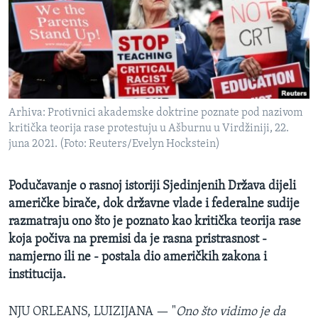
MAGAZIN
O GLASU AMERIKE
Learning English
Arhiva: Protivnici akademske doktrine poznate pod nazivom
PRATITE NAS
kritička teorija rase protestuju u Ašburnu u Virdžiniji, 22.
juna 2021. (Foto: Reuters/Evelyn Hockstein)
Jezici
Podučavanje o rasnoj istoriji Sjedinjenih Država dijeli
američke birače, dok državne vlade i federalne sudije
razmatraju ono što je poznato kao kritička teorija rase
koja počiva na premisi da je rasna pristrasnost -
namjerno ili ne - postala dio američkih zakona i
institucija.
NJU ORLEANS, LUIZIJANA —
"
Ono što vidimo je da