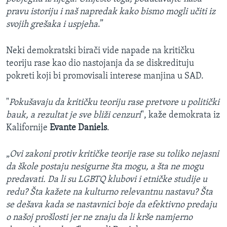
pravu istoriju i naš napredak kako bismo mogli učiti iz
svojih grešaka i uspjeha
.”
Neki demokratski birači vide napade na kritičku
teoriju rase kao dio nastojanja da se diskredituju
pokreti koji bi promovisali interese manjina u SAD.
"
Pokušavaju da kritičku teoriju rase pretvore u politički
bauk, a rezultat je sve bliži cenzuri
", kaže demokrata iz
Kalifornije
Evante Daniels
.
„
Ovi zakoni protiv kritičke teorije rase su toliko nejasni
da škole postaju nesigurne šta mogu, a šta ne mogu
predavati. Da li su LGBTQ klubovi i etničke studije u
redu? Šta kažete na kulturno relevantnu nastavu? Šta
se dešava kada se nastavnici boje da efektivno predaju
o našoj prošlosti jer ne znaju da li krše namjerno