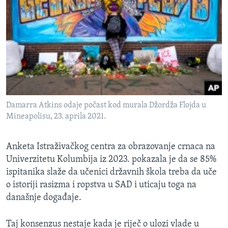
Damarra Atkins odaje počast kod murala Džordža Flojda u
Mineapolisu, 23. aprila 2021.
Anketa Istraživačkog centra za obrazovanje crnaca na
Univerzitetu Kolumbija iz 2023. pokazala je da se 85%
ispitanika slaže da učenici državnih škola treba da uče
o istoriji rasizma i ropstva u SAD i uticaju toga na
današnje događaje.
Taj konsenzus nestaje kada je riječ o ulozi vlade u