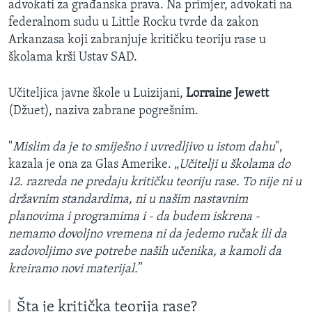
advokati za građanska prava. Na primjer, advokati na
federalnom sudu u Little Rocku tvrde da zakon
Arkanzasa koji zabranjuje kritičku teoriju rase u
školama krši Ustav SAD.
Učiteljica javne škole u Luizijani,
Lorraine Jewett
(Džuet), naziva zabrane pogrešnim.
"
Mislim da je to smiješno i uvredljivo u istom dahu
",
kazala je ona za Glas Amerike. „
Učitelji u školama do
12. razreda ne predaju kritičku teoriju rase. To nije ni u
državnim standardima, ni u našim nastavnim
planovima i programima i - da budem iskrena -
nemamo dovoljno vremena ni da jedemo ručak ili da
zadovoljimo sve potrebe naših učenika, a kamoli da
kreiramo novi materijal.
”
Šta je kritička teorija rase?