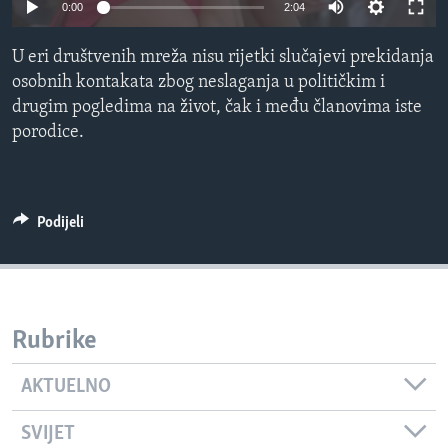
0:00
2:04
MAGAZIN
O GLASU AMERIKE
U eri društvenih mreža nisu rijetki slučajevi prekidanja
osobnih kontakata zbog neslaganja u političkim i
Learning English
drugim pogledima na život, čak i među članovima iste
porodice.
PRATITE NAS
Podijeli
Jezici
Rubrike
AKTUELNO
SVIJET