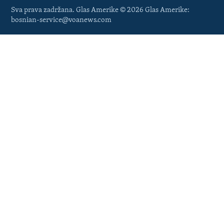
Sva prava zadržana. Glas Amerike © 2026 Glas Amerike:
bosnian-service@voanews.com