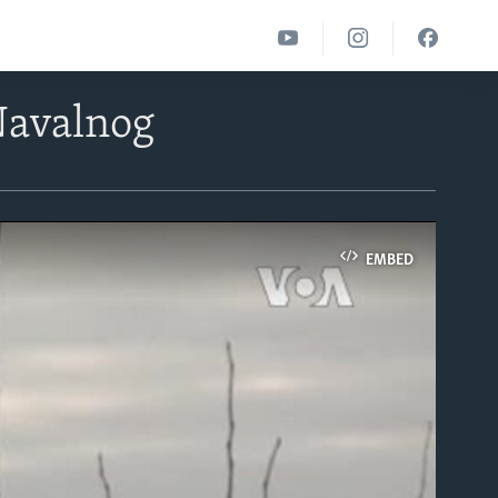
Navalnog
EMBED