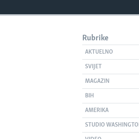
Rubrike
AKTUELNO
SVIJET
MAGAZIN
BIH
AMERIKA
STUDIO WASHINGT