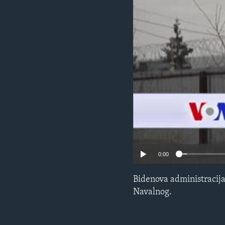
MAGAZIN
O GLASU AMERIKE
0:00
Bidenova administracija
Navalnog.