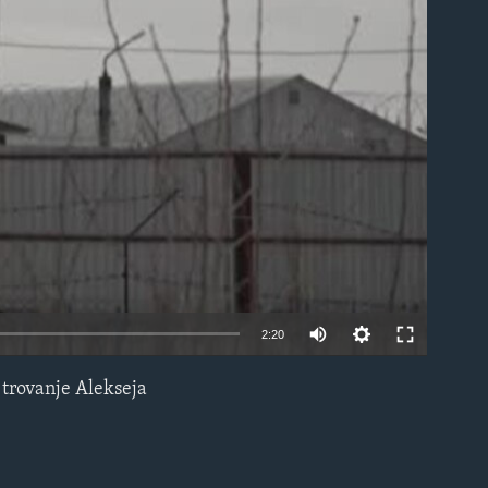
able
2:20
 trovanje Alekseja
EMBED