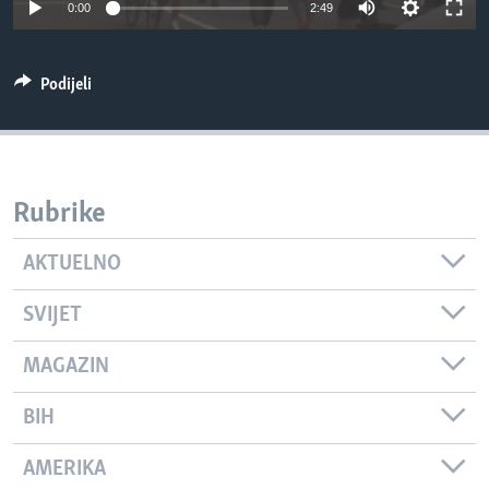
0:00
2:49
MAGAZIN
O GLASU AMERIKE
Podijeli
Learning English
PRATITE NAS
Rubrike
AKTUELNO
Jezici
SVIJET
MAGAZIN
BIH
AMERIKA