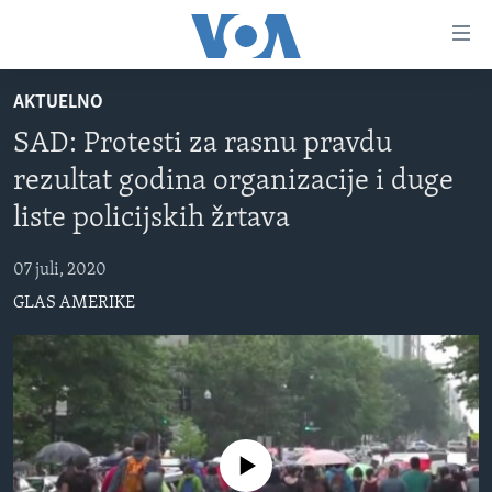
Linkovi
Pređi
na
AKTUELNO
glavni
TV PROGRAM
sadržaj
SAD: Protesti za rasnu pravdu
VIDEO
Pređi
rezultat godina organizacije i duge
na
FOTOGRAFIJE DANA
glavnu
liste policijskih žrtava
VIJESTI
navigaciju
Idi
07 juli, 2020
NAUKA I TEHNOLOGIJA
SJEDINJENE AMERIČKE DRŽAVE
na
GLAS AMERIKE
SPECIJALNI PROJEKTI
BOSNA I HERCEGOVINA
pretragu
KORUPCIJA
SVIJET
SLOBODA MEDIJA
ŽENSKA STRANA
No media source currently available
IZBJEGLIČKA STRANA