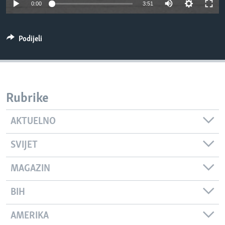
0:00
3:51
MAGAZIN
O GLASU AMERIKE
Podijeli
Learning English
PRATITE NAS
Rubrike
AKTUELNO
Jezici
SVIJET
MAGAZIN
BIH
AMERIKA