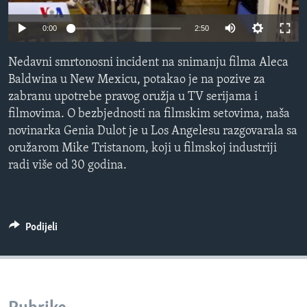
MAGAZIN
0:00
2:50
O GLASU AMERIKE
Nedavni smrtonosni incident na snimanju filma Aleca
Learning English
Baldwina u New Mexicu, potakao je na pozive za
zabranu upotrebe pravog oružja u TV serijama i
PRATITE NAS
filmovima. O bezbjednosti na filmskim setovima, naša
novinarka Genia Dulot je u Los Angelesu razgovarala sa
oružarom Mike Tristanom, koji u filmskoj industriji
radi više od 30 godina.
Jezici
Podijeli