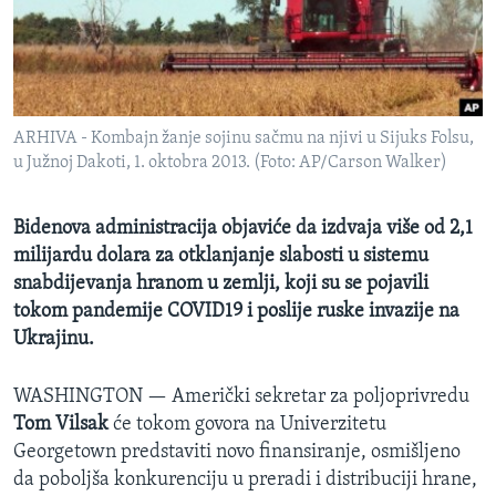
MAGAZIN
O GLASU AMERIKE
Learning English
ARHIVA - Kombajn žanje sojinu sačmu na njivi u Sijuks Folsu,
u Južnoj Dakoti, 1. oktobra 2013. (Foto: AP/Carson Walker)
PRATITE NAS
Bidenova administracija objaviće da izdvaja više od 2,1
milijardu dolara za otklanjanje slabosti u sistemu
Jezici
snabdijevanja hranom u zemlji, koji su se pojavili
tokom pandemije COVID19 i poslije ruske invazije na
Ukrajinu.
WASHINGTON —
Američki sekretar za poljoprivredu
Tom Vilsak
će tokom govora na Univerzitetu
Georgetown predstaviti novo finansiranje, osmišljeno
da poboljša konkurenciju u preradi i distribuciji hrane,