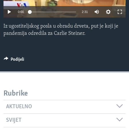
MAGAZIN
0:00
2:31
O GLASU AMERIKE
Iz ugostiteljskog posla u obradu drveta, put je koji je
Learning English
pandemija odredila za Carlie Steiner.
PRATITE NAS
Podijeli
Jezici
Rubrike
AKTUELNO
SVIJET