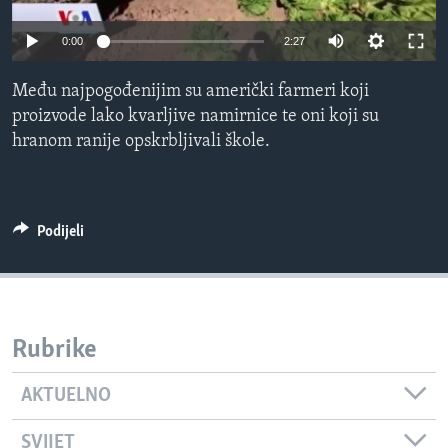
MAGAZIN
0:00
2:27
O GLASU AMERIKE
Među najpogođenijim su američki farmeri koji
Learning English
proizvode lako kvarljive namirnice te oni koji su
hranom ranije opskrbljivali škole.
PRATITE NAS
Podijeli
Jezici
Rubrike
AKTUELNO
SVIJET