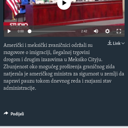
No media source currently available
MAGAZIN
O GLASU AMERIKE
Learning English
0:00
2:42
Link
Američki i meksički zvaničnici održali su
PRATITE NAS
razgovore o imigraciji, ilegalnoj trgovini
drogom i drugim izazovima u Meksiko Cityju.
Zbunjenost oko mogućeg proširenja graničnog zida
Jezici
natjerala je američkog ministra za sigurnost u zemlji da
napravi pauzu tokom dnevnog reda i razjasni stav
administracije.
Podijeli