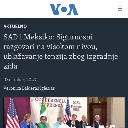
Linkovi
Pređi
na
AKTUELNO
glavni
TV PROGRAM
sadržaj
SAD i Meksiko: Sigurnosni
VIDEO
Pređi
razgovori na visokom nivou,
na
FOTOGRAFIJE DANA
glavnu
ublažavanje tenzija zbog izgradnje
VIJESTI
navigaciju
zida
Idi
NAUKA I TEHNOLOGIJA
SJEDINJENE AMERIČKE DRŽAVE
na
07 oktobar, 2023
SPECIJALNI PROJEKTI
BOSNA I HERCEGOVINA
pretragu
Veronica Balderas Iglesias
KORUPCIJA
SVIJET
SLOBODA MEDIJA
ŽENSKA STRANA
IZBJEGLIČKA STRANA