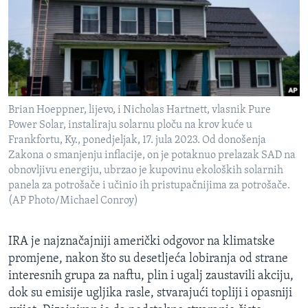
Brian Hoeppner, lijevo, i Nicholas Hartnett, vlasnik Pure
Power Solar, instaliraju solarnu ploču na krov kuće u
Frankfortu, Ky., ponedjeljak, 17. jula 2023. Od donošenja
Zakona o smanjenju inflacije, on je potaknuo prelazak SAD na
obnovljivu energiju, ubrzao je kupovinu ekoloških solarnih
panela za potrošače i učinio ih pristupačnijima za potrošače.
(AP Photo/Michael Conroy)
IRA je najznačajniji američki odgovor na klimatske
promjene, nakon što su desetljeća lobiranja od strane
interesnih grupa za naftu, plin i ugalj zaustavili akciju,
dok su emisije ugljika rasle, stvarajući topliji i opasniji