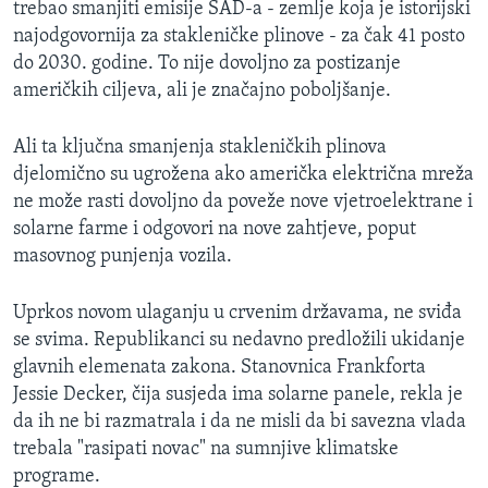
trebao smanjiti emisije SAD-a - zemlje koja je istorijski
najodgovornija za stakleničke plinove - za čak 41 posto
do 2030. godine. To nije dovoljno za postizanje
američkih ciljeva, ali je značajno poboljšanje.
Ali ta ključna smanjenja stakleničkih plinova
djelomično su ugrožena ako američka električna mreža
ne može rasti dovoljno da poveže nove vjetroelektrane i
solarne farme i odgovori na nove zahtjeve, poput
masovnog punjenja vozila.
Uprkos novom ulaganju u crvenim državama, ne sviđa
se svima. Republikanci su nedavno predložili ukidanje
glavnih elemenata zakona. Stanovnica Frankforta
Jessie Decker, čija susjeda ima solarne panele, rekla je
da ih ne bi razmatrala i da ne misli da bi savezna vlada
trebala "rasipati novac" na sumnjive klimatske
programe.