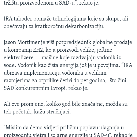
tržištu proizvedenom u SAD-u”, rekao je.
IRA također pomaže tehnologijama koje su skupe, ali
obećavaju za kratkoročnu dekarbonizaciju.
Jason Mortimer je viši potpredsjednik globalne prodaje
u kompaniji EH2, koja proizvodi velike, jeftine
elektrolizere — mašine koje razdvajaju vodonik iz
vode. Vodonik kao čista energija još je u povojima. “IRA
ubrzava implementaciju vodonika u velikim
razmjerima za otprilike četiri do pet godina,” što čini
SAD konkurentnim Evropi, rekao je.
Ali ove promjene, koliko god bile značajne, možda su
tek početak, kažu stručnjaci.
"Mislim da ćemo vidjeti priličnu poplavu ulaganja u
proizvodnju vjetra i solarne energije u SAD-u", rekao je