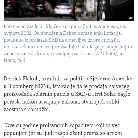
Električno vozilo priključeno na punjač u Los Anđelesu, 25.
avgusta 2022. Od donošenja Zakon o smanjenju inflacije,
potaknuo je prelazak SAD na obnovljive izvore energije,
ubrzao zelenu domaću proizvodnju i učinio ga pristupačnijim
za potrošače da kupuju povoljnije za klimu. (AP Photo/Jae C.
Hong, fajl)
Derrick Flakoll, saradnik za politiku Sjeverne Amerike
u Bloomberg NEF-u, istakao je da je prodaja najvećeg
proizvođača solarnih panela u SAD-u First Solar naglo
porasla nakon usvajanja zakona, stvarajući veliki
zaostatak narudžbi.
“Ove su godine proizvodnih kapaciteta koji su već
popunjeni jer su ljudi raspoloženi prema solarnom