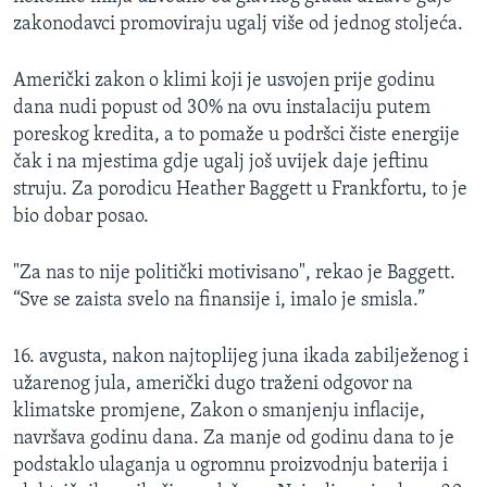
zakonodavci promoviraju ugalj više od jednog stoljeća.
Američki zakon o klimi koji je usvojen prije godinu
dana nudi popust od 30% na ovu instalaciju putem
poreskog kredita, a to pomaže u podršci čiste energije
čak i na mjestima gdje ugalj još uvijek daje jeftinu
struju. Za porodicu Heather Baggett u Frankfortu, to je
bio dobar posao.
"Za nas to nije politički motivisano", rekao je Baggett.
“Sve se zaista svelo na finansije i, imalo je smisla.”
16. avgusta, nakon najtoplijeg juna ikada zabilježenog i
užarenog jula, američki dugo traženi odgovor na
klimatske promjene, Zakon o smanjenju inflacije,
navršava godinu dana. Za manje od godinu dana to je
podstaklo ulaganja u ogromnu proizvodnju baterija i