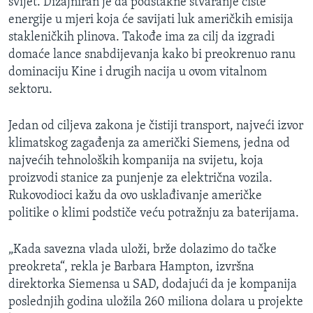
svijet. Dizajniran je da podstakne stvaranje čiste
energije u mjeri koja će savijati luk američkih emisija
stakleničkih plinova. Takođe ima za cilj da izgradi
domaće lance snabdijevanja kako bi preokrenuo ranu
dominaciju Kine i drugih nacija u ovom vitalnom
sektoru.
Jedan od ciljeva zakona je čistiji transport, najveći izvor
klimatskog zagađenja za američki Siemens, jedna od
najvećih tehnoloških kompanija na svijetu, koja
proizvodi stanice za punjenje za električna vozila.
Rukovodioci kažu da ovo usklađivanje američke
politike o klimi podstiče veću potražnju za baterijama.
„Kada savezna vlada uloži, brže dolazimo do tačke
preokreta“, rekla je Barbara Hampton, izvršna
direktorka Siemensa u SAD, dodajući da je kompanija
poslednjih godina uložila 260 miliona dolara u projekte