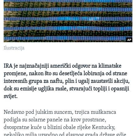
MAGAZIN
O GLASU AMERIKE
Learning English
Ilustracija
PRATITE NAS
IRA je najznačajniji američki odgovor na klimatske
promjene, nakon što su desetljeća lobiranja od strane
Jezici
interesnih grupa za naftu, plin i ugalj zaustavili akciju,
dok su emisije ugljika rasle, stvarajući topliji i opasniji
svijet.
Nedavno pod julskim suncem, trojica muškaraca
podigla su solarne panele na krov prostrane,
dvospratne kuće u blizini obale rijeke Kentucky,
nekoliko milja uzvodno od glavnog grada države gdje