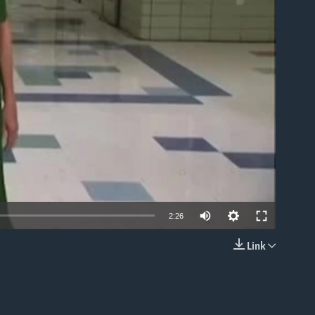
able
2:26
Link
EMBED