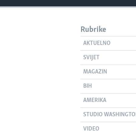
Rubrike
AKTUELNO
SVIJET
MAGAZIN
BIH
AMERIKA
STUDIO WASHINGT
VIDEO