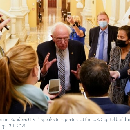
rnie Sanders (I-VT) speaks to reporters at the U.S. Capitol buildin
ept. 30, 2021.