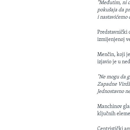
“Međutim, ni o
pokušaja da p
i nastavićemo 
Predstavnički 
izmijenjenoj ve
Menčin, koji j
izjavio je u n
"Ne mogu da g
Zapadne Virdži
Jednostavno ne
Manchinov glas
ključnih elem
Centristički a