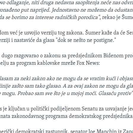
vo odlaganje, niti druga nedavna saopštenja neće nas odvra
ronađeno put naprijed. Jednostavno ne možemo da odust
da se borimo za interese radničkih porodica"
, rekao je Šum
dom već je usvojio verziju tog zakona. Šumer kaže da će Sen
rziji i nastaviće da glasa "dok se nešto ne postigne."
e dugo razgovarao o zakonu sa predsjednikom Bidenom proš
edelju za program kablovske mreže Fox News:
lasam za neki zakon ako ne mogu da se vratim kući i obja
nije zašto sam tako glasao. A za ovaj zakon ne mogu da gl
 mogu. Probao sam sve što je u mojoj moći. Glasaću protiv"
 je ključan u politički podijeljenom Senatu za usvajanje j
enata zakonodavnog programa demokratskog predsjednika
merički demokratski zastupnik, senator Joe Manchin iz Zap