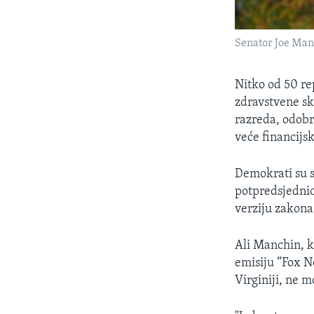
Senator Joe Man
Nitko od 50 re
zdravstvene sk
razreda, odobr
veće financij
Demokrati su s
potpredsjednic
verziju zakona
Ali Manchin, k
emisiju “Fox N
Virginiji, ne m