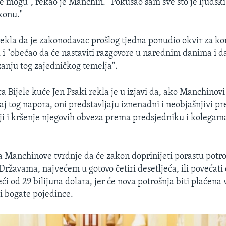
e mogu", rekao je Manchin. “Pokušao sam sve što je ljudsk
konu."
 rekla da je zakonodavac prošlog tjedna ponudio okvir za 
i "obećao da će nastaviti razgovore u narednim danima i da 
anju tog zajedničkog temelja".
ca Bijele kuće Jen Psaki rekla je u izjavi da, ako Manchinov
aj tog napora, oni predstavljaju iznenadni i neobjašnjivi pr
iji i kršenje njegovih obveza prema predsjedniku i kolega
a Manchinove tvrdnje da će zakon doprinijeti porastu potro
Državama, najvećem u gotovo četiri desetljeća, ili povećat
ći od 29 bilijuna dolara, jer će nova potrošnja biti plaćena
 i bogate pojedince.