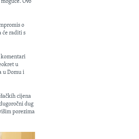
i moguće. Ovo
kompromis o
će raditi s
i komentari
eokret u
ma u Domu i
šačkih cijena
i dugoročni dug
 višim porezima