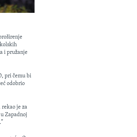
proširenje
školskih
a i pružanje
0, pri čemu bi
već odobrio
 rekao je za
a u Zapadnoj
.”