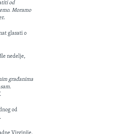
titi od
anemo. Moramo
er.
at glasati o
le nedelje,
snim građanima
asam.
.
ednog od
.
adne Virginije,