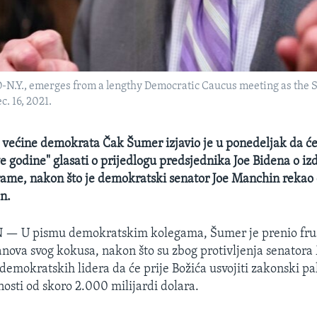
N.Y., emerges from a lengthy Democratic Caucus meeting as the Se
c. 16, 2021.
 većine demokrata Čak Šumer izjavio je u ponedeljak da ć
 godine" glasati o prijedlogu predsjednika Joe Bidena o iz
rame, nakon što je demokratski senator Joe Manchin rekao
on.
N —
U pismu demokratskim kolegama, Šumer je prenio frus
anova svog kokusa, nakon što su zbog protivljenja senator
demokratskih lidera da će prije Božića usvojiti zakonski pak
dnosti od skoro 2.000 milijardi dolara.