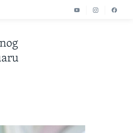
dnog
uaru