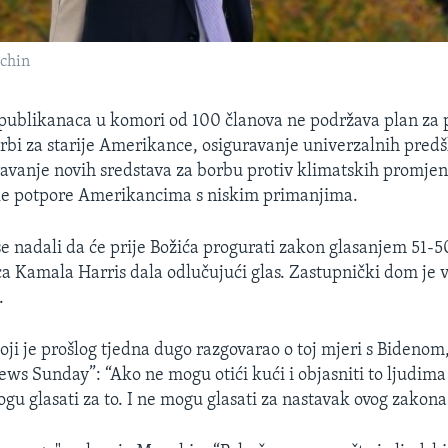
chin
publikanaca u komori od 100 članova ne podržava plan za 
rbi za starije Amerikance, osiguravanje univerzalnih pred
avanje novih sredstava za borbu protiv klimatskih promjen
ske potpore Amerikancima s niskim primanjima.
e nadali da će prije Božića progurati zakon glasanjem 51-5
a Kamala Harris dala odlučujući glas. Zastupnički dom je 
.
oji je prošlog tjedna dugo razgovarao o toj mjeri s Bidenom,
ews Sunday”: “Ako ne mogu otići kući i objasniti to ljudim
ogu glasati za to. I ne mogu glasati za nastavak ovog zakona