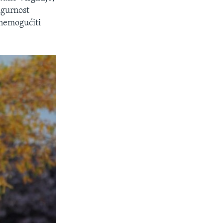
sigurnost
onemogućiti