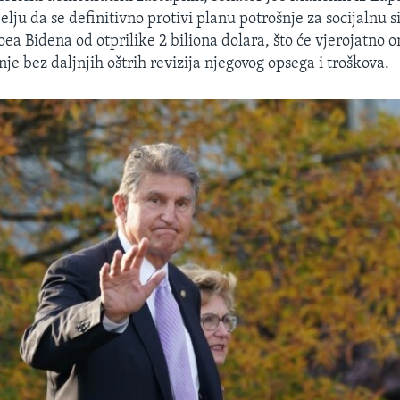
elju da se definitivno protivi planu potrošnje za socijalnu 
oea Bidena od otprilike 2 biliona dolara, što će vjerojatno 
je bez daljnjih oštrih revizija njegovog opsega i troškova.