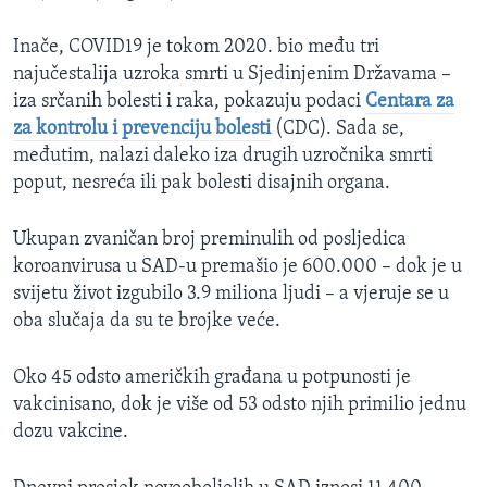
Inače, COVID19 je tokom 2020. bio među tri
najučestalija uzroka smrti u Sjedinjenim Državama –
iza srčanih bolesti i raka, pokazuju podaci
Centara za
za kontrolu i prevenciju bolesti
(CDC). Sada se,
međutim, nalazi daleko iza drugih uzročnika smrti
poput, nesreća ili pak bolesti disajnih organa.
Ukupan zvaničan broj preminulih od posljedica
koroanvirusa u SAD-u premašio je 600.000 – dok je u
svijetu život izgubilo 3.9 miliona ljudi – a vjeruje se u
oba slučaja da su te brojke veće.
Oko 45 odsto američkih građana u potpunosti je
vakcinisano, dok je više od 53 odsto njih primilio jednu
dozu vakcine.