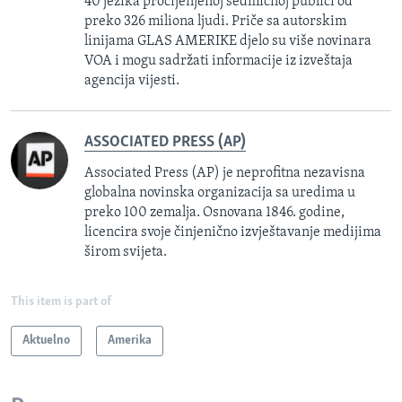
40 jezika procijenjenoj sedmičnoj publici od
preko 326 miliona ljudi. Priče sa autorskim
linijama GLAS AMERIKE djelo su više novinara
VOA i mogu sadržati informacije iz izveštaja
agencija vijesti.
ASSOCIATED PRESS (AP)
Associated Press (AP) je neprofitna nezavisna
globalna novinska organizacija sa uredima u
preko 100 zemalja. Osnovana 1846. godine,
licencira svoje činjenično izvještavanje medijima
širom svijeta.
This item is part of
Aktuelno
Amerika