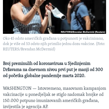
MAGAZIN
O GLASU AMERIKE
Learning English
Oko 45 odsto američkih građana u potpunosti je vakcinisano,
PRATITE NAS
dok je više od 53 odsto njih primilio jednu dozu vakcine. (Foto:
REUTERS/Brendan McDermid)
Jezici
Broj preminulih od koronavirusa u Sjedinjenim
Državama na dnevnom nivou prvi put je manji od 300
od početka globalne pandemije marta 2020.
WASHINGTON —
Istovremeno, masovnom kampanjom
vakcinacije u ponedjeljak se stiglo nadomak brojke od
150.000 potpuno imunizovanih američkih građana,
izvijestila je agencija AP.