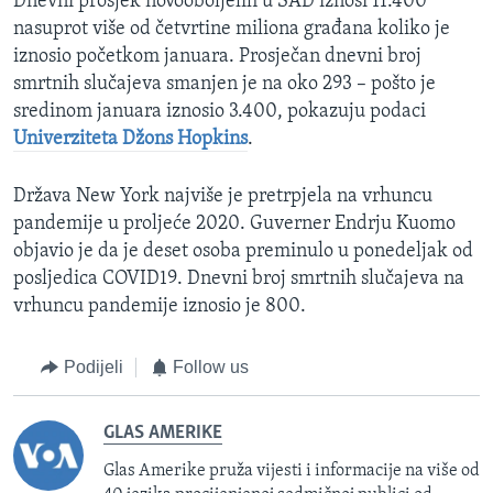
Dnevni prosjek novooboljelih u SAD iznosi 11.400
nasuprot više od četvrtine miliona građana koliko je
iznosio početkom januara. Prosječan dnevni broj
smrtnih slučajeva smanjen je na oko 293 – pošto je
sredinom januara iznosio 3.400, pokazuju podaci
Univerziteta Džons Hopkins
.
Država New York najviše je pretrpjela na vrhuncu
pandemije u proljeće 2020. Guverner Endrju Kuomo
objavio je da je deset osoba preminulo u ponedeljak od
posljedica COVID19. Dnevni broj smrtnih slučajeva na
vrhuncu pandemije iznosio je 800.
Podijeli
Follow us
GLAS AMERIKE
Glas Amerike pruža vijesti i informacije na više od