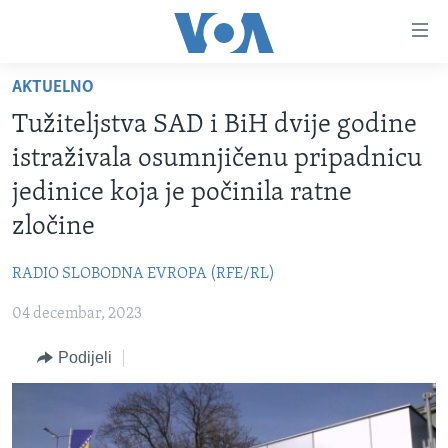
Linkovi
Pređi
na
AKTUELNO
glavni
TV PROGRAM
sadržaj
Tužiteljstva SAD i BiH dvije godine
VIDEO
Pređi
istraživala osumnjičenu pripadnicu
na
FOTOGRAFIJE DANA
jedinice koja je počinila ratne
glavnu
VIJESTI
navigaciju
zločine
Idi
NAUKA I TEHNOLOGIJA
SJEDINJENE AMERIČKE DRŽAVE
na
RADIO SLOBODNA EVROPA (RFE/RL)
SPECIJALNI PROJEKTI
BOSNA I HERCEGOVINA
pretragu
04 decembar, 2023
KORUPCIJA
SVIJET
Podijeli
SLOBODA MEDIJA
ŽENSKA STRANA
IZBJEGLIČKA STRANA