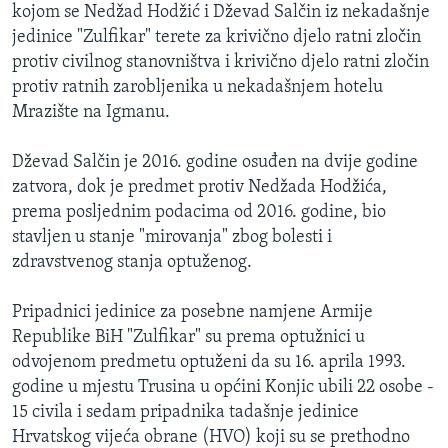
kojom se Nedžad Hodžić i Dževad Salčin iz nekadašnje
jedinice "Zulfikar" terete za krivično djelo ratni zločin
protiv civilnog stanovništva i krivično djelo ratni zločin
protiv ratnih zarobljenika u nekadašnjem hotelu
Mrazište na Igmanu.
Dževad Salčin je 2016. godine osuđen na dvije godine
zatvora, dok je predmet protiv Nedžada Hodžića,
prema posljednim podacima od 2016. godine, bio
stavljen u stanje "mirovanja" zbog bolesti i
zdravstvenog stanja optuženog.
Pripadnici jedinice za posebne namjene Armije
Republike BiH "Zulfikar" su prema optužnici u
odvojenom predmetu optuženi da su 16. aprila 1993.
godine u mjestu Trusina u općini Konjic ubili 22 osobe -
15 civila i sedam pripadnika tadašnje jedinice
Hrvatskog vijeća obrane (HVO) koji su se prethodno