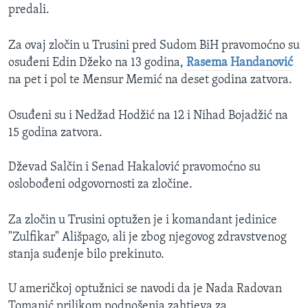
predali.
Za ovaj zločin u Trusini pred Sudom BiH pravomoćno su
osuđeni Edin Džeko na 13 godina,
Rasema Handanović
na pet i pol te Mensur Memić na deset godina zatvora.
Osuđeni su i Nedžad Hodžić na 12 i Nihad Bojadžić na
15 godina zatvora.
Dževad Salčin i Senad Hakalović pravomoćno su
oslobođeni odgovornosti za zločine.
Za zločin u Trusini optužen je i komandant jedinice
"Zulfikar" Ališpago, ali je zbog njegovog zdravstvenog
stanja suđenje bilo prekinuto.
U američkoj optužnici se navodi da je Nada Radovan
Tomanić prilikom podnošenja zahtjeva za