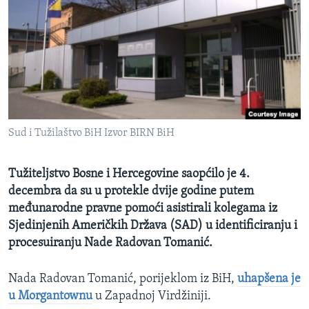
MAGAZIN
O GLASU AMERIKE
Learning English
PRATITE NAS
Sud i Tužilaštvo BiH Izvor BIRN BiH
Tužiteljstvo Bosne i Hercegovine saopćilo je 4.
Jezici
decembra da su u protekle dvije godine putem
međunarodne pravne pomoći asistirali kolegama iz
Sjedinjenih Američkih Država (SAD) u identificiranju i
procesuiranju Nade Radovan Tomanić.
Nada Radovan Tomanić, porijeklom iz BiH,
uhapšena je
u Morgantownu
u Zapadnoj Virdžiniji.