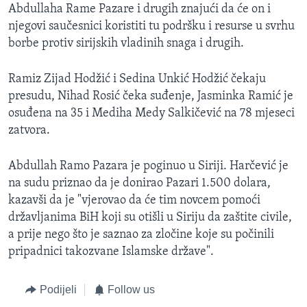
Abdullaha Rame Pazare i drugih znajući da će on i
njegovi saučesnici koristiti tu podršku i resurse u svrhu
borbe protiv sirijskih vladinih snaga i drugih.
Ramiz Zijad Hodžić i Sedina Unkić Hodžić čekaju
presudu, Nihad Rosić čeka suđenje, Jasminka Ramić je
osuđena na 35 i Mediha Medy Salkičević na 78 mjeseci
zatvora.
Abdullah Ramo Pazara je poginuo u Siriji. Harčević je
na sudu priznao da je donirao Pazari 1.500 dolara,
kazavši da je "vjerovao da će tim novcem pomoći
državljanima BiH koji su otišli u Siriju da zaštite civile,
a prije nego što je saznao za zločine koje su počinili
pripadnici takozvane Islamske države".
Podijeli
Follow us