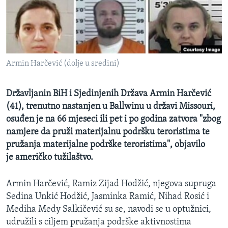
MAGAZIN
O GLASU AMERIKE
Learning English
Armin Harčević (dolje u sredini)
PRATITE NAS
Državljanin BiH i Sjedinjenih Država Armin Harčević
(41), trenutno nastanjen u Ballwinu u državi Missouri,
osuđen je na 66 mjeseci ili pet i po godina zatvora "zbog
Jezici
namjere da pruži materijalnu podršku teroristima te
pružanja materijalne podrške teroristima", objavilo
je američko tužilaštvo.
Armin Harčević, Ramiz Zijad Hodžić, njegova supruga
Sedina Unkić Hodžić, Jasminka Ramić, Nihad Rosić i
Mediha Medy Salkičević su se, navodi se u optužnici,
udružili s ciljem pružanja podrške aktivnostima