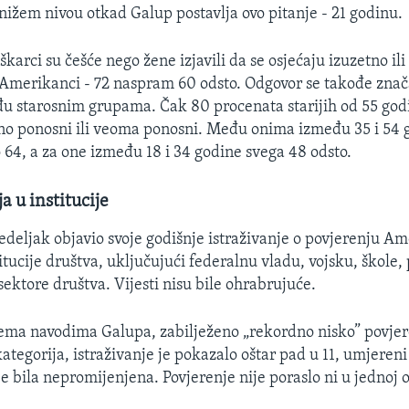
nižem nivou otkad Galup postavlja ovo pitanje - 21 godinu.
arci su češće nego žene izjavili da se osjećaju izuzetno il
 Amerikanci - 72 naspram 60 odsto. Odgovor se takođe zna
u starosnim grupama. Čak 80 procenata starijih od 55 godin
etno ponosni ili veoma ponosni. Među onima između 35 i 54 
o 64, a za one između 18 i 34 godine svega 48 odsto.
a u institucije
edeljak objavio svoje godišnje istraživanje o povjerenju A
itucije društva, uključujući federalnu vladu, vojsku, škole, 
ektore društva. Vijesti nisu bile ohrabrujuće.
rema navodima Galupa, zabilježeno „rekordno nisko” povjer
 kategorija, istraživanje je pokazalo oštar pad u 11, umjereni
 je bila nepromijenjena. Povjerenje nije poraslo ni u jednoj o