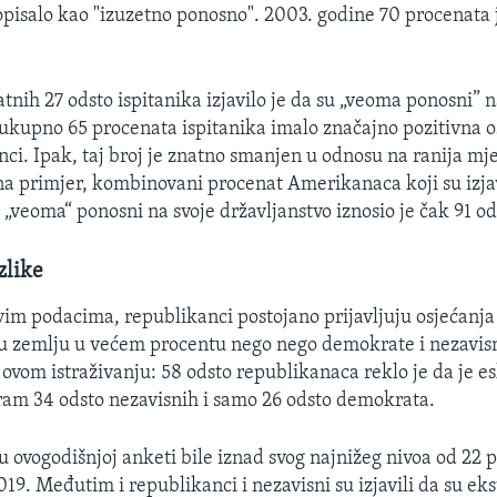
opisalo kao "izuzetno ponosno". 2003. godine 70 procenata 
nih 27 odsto ispitanika izjavilo je da su „veoma ponosni” n
e ukupno 65 procenata ispitanika imalo značajno pozitivna o
ci. Ipak, taj broj je znatno smanjen u odnosu na ranija mj
na primjer, kombinovani procenat Amerikanaca koji su izjav
 „veoma“ ponosni na svoje državljanstvo iznosio je čak 91 od
zlike
m podacima, republikanci postojano prijavljuju osjećanj
u zemlju u većem procentu nego nego demokrate i nezavisni
 u ovom istraživanju: 58 odsto republikanaca reklo je da je 
am 34 odsto nezavisnih i samo 26 odsto demokrata.
 ovogodišnjoj anketi bile iznad svog najnižeg nivoa od 22 p
019. Međutim i republikanci i nezavisni su izjavili da su e