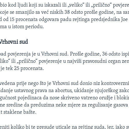
bio kod ljudi koji su iskazali ili „veliko“ ili „prilično“ povjer
oje se smanjilo sa već niskih 38 odsto prošle godine, na s
d od 15 procenata odgovara padu rejtinga predsjednika Joe
ma u istom periodu.
 Vrhovni sud
pad povjerenja je u Vrhovni sud. Prošle godine, 36 odsto isp
eliko“ ili „prilično“ povjerenje u najviši pravosudni organ ze
 je tek 25 procenata.
vedena prije nego što je Vrhovni sud donio niz kontroverzn
kidanje ustavnog prava na abortus, ukidanje njujorškog zak
ućnost pojedinaca da nose skriveno vatreno oružje i bloki
otne sredine da preduzima neke mjere za regulisanje gasova
t staklene bašte.
eniti koliko bi te presude uticale na rejting suda, jer, iako s