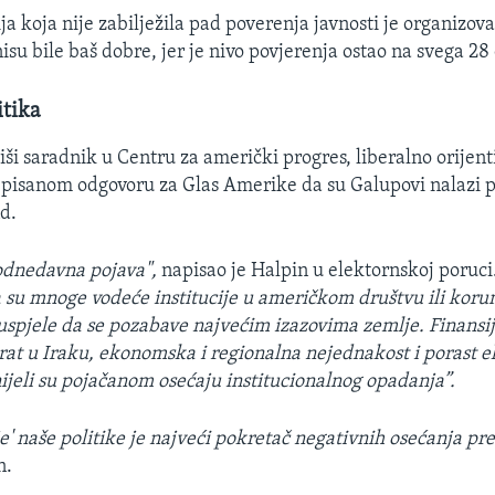
ija koja nije zabilježila pad poverenja javnosti je organizova
 nisu bile baš dobre, jer je nivo povjerenja ostao na svega 28
itika
iši saradnik u Centru za američki progres, liberalno orijen
 pisanom odgovoru za Glas Amerike da su Galupovi nalazi p
d.
odnedavna pojava",
napisao je Halpin u elektornskoj poruci
da su mnoge vodeće institucije u američkom društvu ili koru
 uspjele da se pozabave najvećim izazovima zemlje. Finansij
rat u Iraku, ekonomska i regionalna nejednakost i porast e
ijeli su pojačanom osećaju institucionalnog opadanja”.
e' naše politike je najveći pokretač negativnih osećanja pr
n.