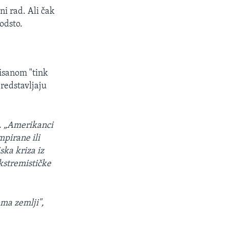
ni rad. Ali čak
 odsto.
tisanom "tink
redstavljaju
.
„Amerikanci
mpirane ili
ska kriza iz
kstremističke
ema zemlji",