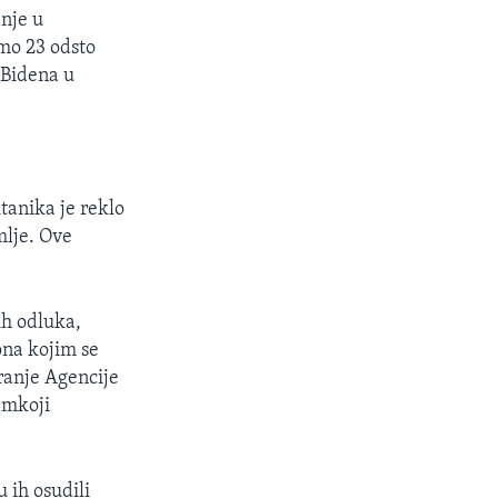
enje u
amo 23 odsto
 Bidena u
itanika je reklo
mlje. Ove
ih odluka,
ona kojim se
ranje Agencije
 mkoji
u ih osudili