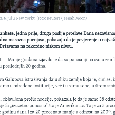
a 4. jul u New Yorku (Foto: Reuters/Jeenah Moon)
ankete, jedna prije, druga poslije proslave Dana nezavisnost
jedna masovna pucnjava, pokazuju da je povjerenje u najvažn
 Državama na rekordno niskom nivou.
N —
Manje građana izjavilo je da su ponosniji na svoju zeml
 posljednjih 20 godina.
a Galupova istraživanja daju sliku zemlje koja je, čini se, 
amo u određene institucije, već i u samu sebe, u širem smi
, objavljena prošle nedelje, pokazala je da je samo 38 odsto
osjeća „izuzetno ponosno“ što je Amerikanac. To je za 5 pr
e godinu dana i za 20 procenata manje u odnosu na 2009. g