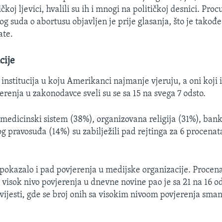
čkoj ljevici, hvalili su ih i mnogi na političkoj desnici. Procu
g suda o abortusu objavljen je prije glasanja, što je takođ
ate.
cije
 institucija u koju Amerikanci najmanje vjeruju, a oni koji 
erenja u zakonodavce sveli su se sa 15 na svega 7 odsto.
, medicinski sistem (38%), organizovana religija (31%), bank
g pravosuđa (14%) su zabilježili pad rejtinga za 6 procenat
e pokazalo i pad povjerenja u medijske organizacije. Procena
li visok nivo povjerenja u dnevne novine pao je sa 21 na 16 od
 vijesti, gde se broj onih sa visokim nivoom povjerenja smanj