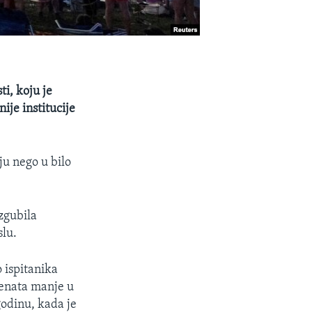
i, koju je
ije institucije
ju nego u bilo
izgubila
slu.
 ispitanika
ocenata manje u
odinu, kada je