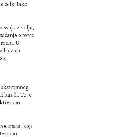
je sebe tako
a svoju zemlju,
sećanja o tome
erenja. U
ili da su
sto.
a ekstremnog
 birači. To je
esktremno
rocenata, koji
kstremno