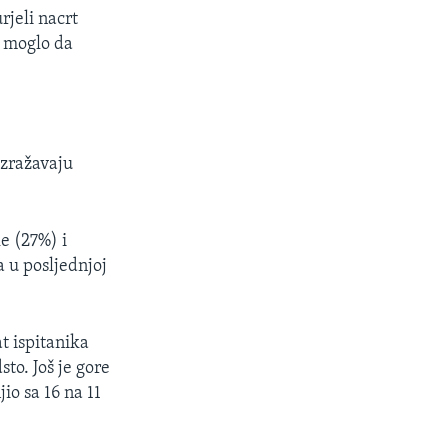
rjeli nacrt
e moglo da
izražavaju
e (27%) i
a u posljednjoj
t ispitanika
sto. Još je gore
io sa 16 na 11