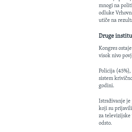
mnogi na politi
odluke Vrhovno
utiče na rezult
Druge institu
Kongres ostaje
visok nivo povj
Policija (45%)
sistem krivično
godini.
Istraživanje j
koji su prijavi
za televizijske
odsto.