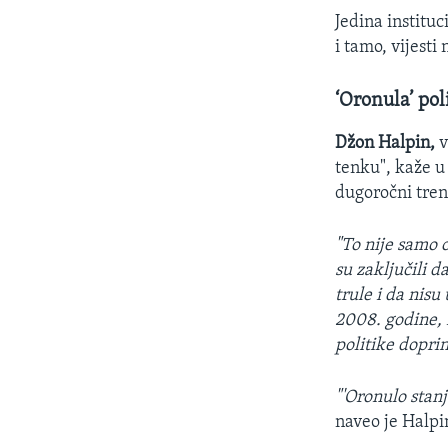
Jedina instituc
i tamo, vijesti
‘Oronula’ pol
Džon Halpin,
v
tenku", kaže u
dugoročni tren
"To nije samo 
su zaključili 
trule i da nisu
2008. godine, 
politike doprin
"'Oronulo stanj
naveo je Halpi