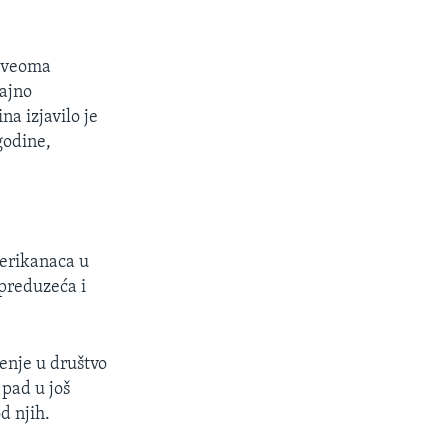
i veoma
čajno
a izjavilo je
godine,
merikanaca u
preduzeća i
enje u društvo
 pad u još
d njih.