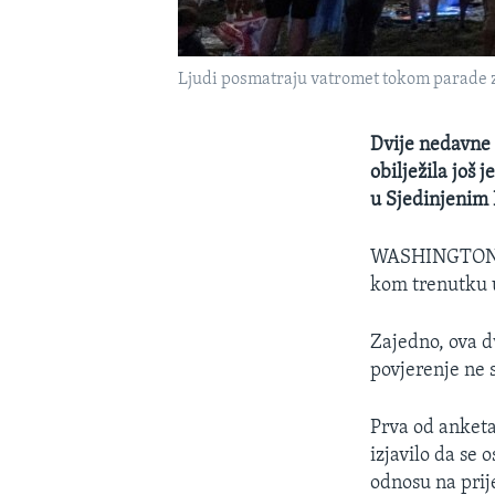
Ljudi posmatraju vatromet tokom parade z
Dvije nedavne 
obilježila još 
u Sjedinjenim
WASHINGTO
kom trenutku u
Zajedno, ova dv
povjerenje ne s
Prva od anketa
izjavilo da se 
odnosu na prij