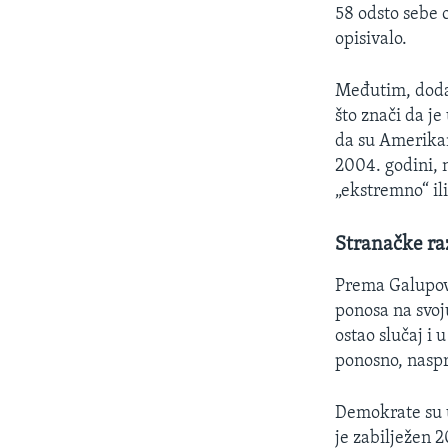
58 odsto sebe 
opisivalo.
Međutim, dodat
što znači da j
da su Amerikan
2004. godini, 
„ekstremno“ ili
Stranačke ra
Prema Galupovi
ponosa na svoj
ostao slučaj i
ponosno, naspr
Demokrate su u
je zabilježen 2