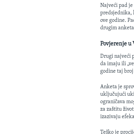
Najveći pad je 
predsjednika, k
ove godine. Pa
drugim anketa
Povjerenje u
Drugi najveći 
da imaju ili „v
godine taj broj
Anketa je spro
uključujući u
ograničava mog
za zaštitu živ
izazivaju efeka
Teško je procij