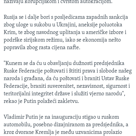
nazivaju korupcijskom i čvrstom autokracijom.
Rusija se i dalje bori s posljedicama zapadnih sankcija
zbog uloge u sukobu u Ukrajini, aneksije poluotoka
Krim, te zbog navodnog uplitanja u američke izbore i
podrške sirijskom režimu, iako se ekonomija nešto
popravila zbog rasta cijena nafte.
"Kunem se da ću u obavljanju dužnosti predsjednika
Ruske Federacije poštovati i štititi prava i slobode našeg
naroda i građana, da ću poštovati i braniti Ustav Ruske
Federacije, braniti suverenitet, nezavisnost, sigurnost i
teritorijalni integritet države i služiti vjerno narodu",
rekao je Putin polažeći zakletvu.
Vladimir Putin je na inauguraciju stigao u ruskom
automobilu, posebno dizajniranom za predsjednika, a
kroz dvorane Kremlja je među uzvanicima prolazio