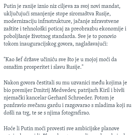
Putin je ranije iznio niz ciljeva za svoj novi mandat,
uključujući smanjenje stope siromaštva Rusije,
modernizaciju infrastrukture, jačanje zdravstvene
zaštite i tehnološki poticaj za preobrazbu ekonomije i
poboljšanje životnog standarda. Sve je to ponovio
tokom inauguracijskog govora, naglašavajući:
"Kao šef države učiniću sve što je u mojoj moći da
osnažim prosperitet i slavu Rusije."
Nakon govora čestitali su mu uzvanici među kojima je
bio premijer Dmitrij Medvedev, patrijarh Kiril i bivši
njemački kancelar Gerhard Schroeder. Potom je
pozdravio svečanu gardu i razgovarao s mladima koji su
došli na trg, te se s njima fotografirao.
Hoće li Putin moći provesti sve ambicijske planove