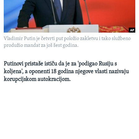
MAGAZIN
O GLASU AMERIKE
Learning English
Vladimir Putin je četvrti put položio zakletvu i tako službeno
produžio mandat za još šest godina.
PRATITE NAS
Putinovi pristaše ističu da je za 'podigao Rusiju s
koljena', a oponenti 18 godina njegove vlasti nazivaju
Jezici
korupcijskom autokracijom.