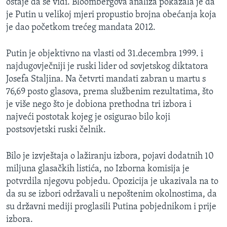
ostaje da se vidi. Bloombergova analiza pokazala je da
je Putin u velikoj mjeri propustio brojna obećanja koja
je dao početkom trećeg mandata 2012.
Putin je objektivno na vlasti od 31.decembra 1999. i
najdugovječniji je ruski lider od sovjetskog diktatora
Josefa Staljina. Na četvrti mandati zabran u martu s
76,69 posto glasova, prema službenim rezultatima, što
je više nego što je dobiona prethodna tri izbora i
najveći postotak kojeg je osigurao bilo koji
postsovjetski ruski čelnik.
Bilo je izvještaja o lažiranju izbora, pojavi dodatnih 10
miljuna glasačkih listića, no Izborna komisija je
potvrdila njegovu pobjedu. Opozicija je ukazivala na to
da su se izbori održavali u nepoštenim okolnostima, da
su državni mediji proglasili Putina pobjednikom i prije
izbora.