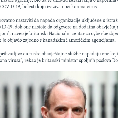
u navele agencije, bio da se ukradu istraživanja o naporima
 COVID-19, bolesti koju izaziva novi korona virus.
rovatno nastaviti da napada organizacije uključene u istraži
ID-19, dok one nastoje da odgovore na dodatna obavještajn
jom", naveo je britanski Nacionalni centar za cyber bezbje
e je objavio zajedno s kanadskim i američkim agencijama.
prihvatljivo da ruske obavještajne službe napadaju one koji
na virusa", rekao je britanski ministar spoljnih poslova D