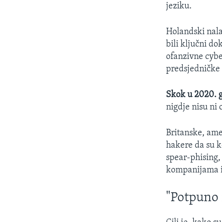
jeziku.
Holandski nala
bili ključni do
ofanzivne cybe
predsjedničke
Skok u 2020. 
nigdje nisu ni o
Britanske, ame
hakere da su k
spear-phising,
kompanijama i
"Potpuno 