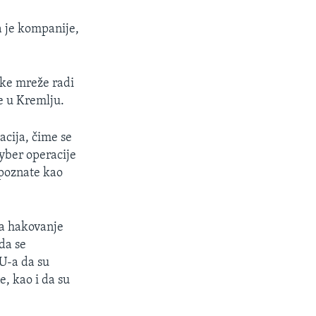
a je kompanije,
ske mreže radi
e u Kremlju.
acija, čime se
cyber operacije
 poznate kao
za hakovanje
da se
U-a da su
, kao i da su