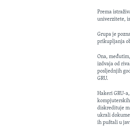
Prema istraživ
univerzitete, i
Grupa je pozna
prikupljanja o
Ona, međutim, 
izdvaja od riv
posljednjih go
GRU.
Hakeri GRU-a, 
kompjuterskih s
diskredituje m
ukrali dokumen
ih puštali u j