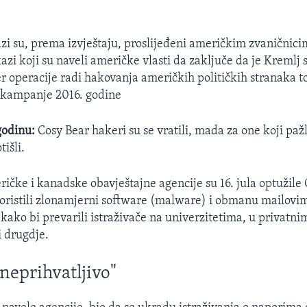
zi su, prema izvještaju, proslijeđeni američkim zvaničnici
kazi koji su naveli američke vlasti da zaključe da je Kremlj
r operacije radi hakovanja američkih političkih stranaka 
 kampanje 2016. godine
godinu:
Cosy Bear hakeri su se vratili, mada za one koji pažl
tišli.
ričke i kanadske obavještajne agencije su 16. jula optužile
oristili zlonamjerni software (malware) i obmanu mailovi
 kako bi prevarili istraživače na univerzitetima, u privatni
 drugdje.
neprihvatljivo"