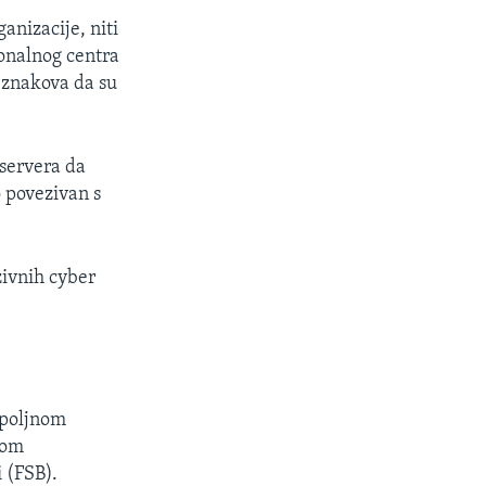
anizacije, niti
ionalnog centra
 znakova da su
 servera da
o povezivan s
zivnih cyber
spoljnom
nom
 (FSB).