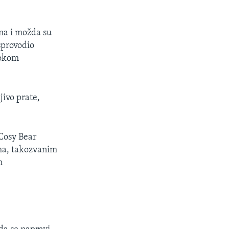
ma i možda su
 sprovodio
tokom
jivo prate,
 Cosy Bear
ma, takozvanim
m