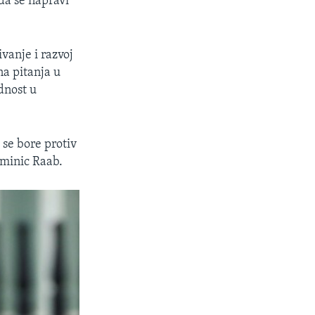
 da se napravi
vanje i razvoj
a pitanja u
dnost u
 se bore protiv
ominic Raab.