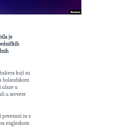
ila je
jedničkih
dnih
 hakera koji su
ema holandskom
i ulaze u
li u servere
i povezani su s
na engleskom