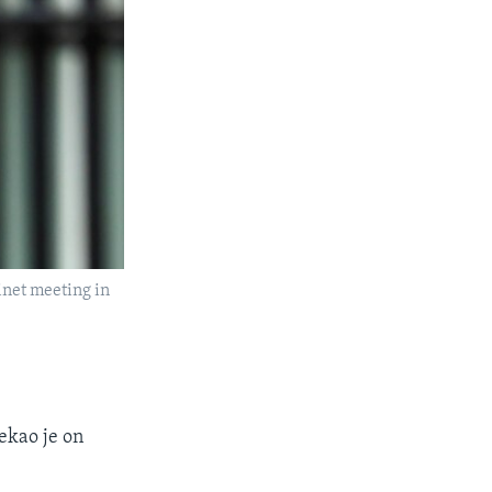
inet meeting in
ekao je on