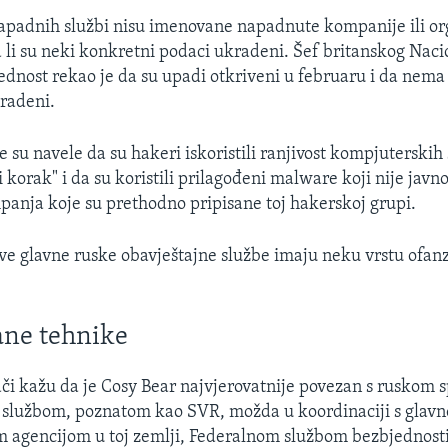
apadnih službi nisu imenovane napadnute kompanije ili org
 li su neki konkretni podaci ukradeni. Šef britanskog Nac
ednost rekao je da su upadi otkriveni u februaru i da nema
radeni.
 su navele da su hakeri iskoristili ranjivost kompjuterskih
 korak" i da su koristili prilagođeni malware koji nije javn
nja koje su prethodno pripisane toj hakerskoj grupi.
sve glavne ruske obavještajne službe imaju neku vrstu ofan
rane tehnike
ači kažu da je Cosy Bear najvjerovatnije povezan s ruskom 
 službom, poznatom kao SVR, možda u koordinaciji s glav
 agencijom u toj zemlji, Federalnom službom bezbjednosti