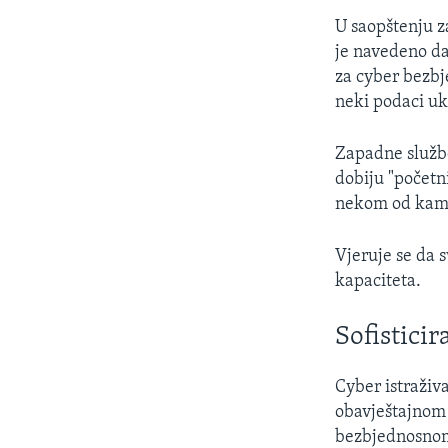
U saopštenju z
je navedeno da
za cyber bezbj
neki podaci uk
Zapadne službe
dobiju "početni
nekom od kampa
Vjeruje se da 
kapaciteta.
Sofistici
Cyber istraživ
obavještajnom
bezbjednosnom