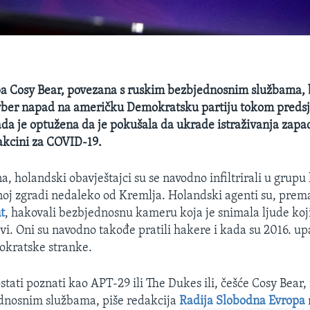
a Cosy Bear, povezana s ruskim bezbjednosnim službama, b
yber napad na američku Demokratsku partiju tokom preds
ada je optužena da je pokušala da ukrade istraživanja zapa
akcini za COVID-19.
na, holandski obavještajci su se navodno infiltrirali u grupu
vnoj zgradi nedaleko od Kremlja. Holandski agenti su, pr
t
, hakovali bezbjednosnu kameru koja je snimala ljude koj
i. Oni su navodno takođe pratili hakere i kada su 2016. upa
kratske stranke.
stati poznati kao APT-29 ili The Dukes ili, češće Cosy Bear, 
dnosnim službama, piše redakcija
Radija Slobodna Evropa