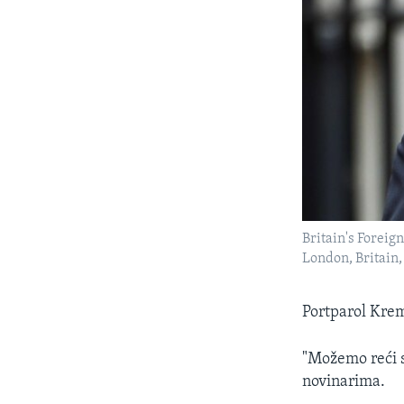
Britain's Foreig
London, Britain
Portparol Krem
"Možemo reći s
novinarima.