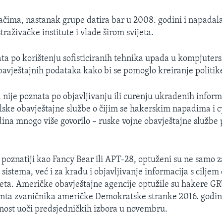
ačima, nastanak grupe datira bar u 2008. godini i napadal
straživačke institute i vlade širom svijeta.
ta po korištenju sofisticiranih tehnika upada u kompjuter
bavještajnih podataka kako bi se pomoglo kreiranje politik
nije poznata po objavljivanju ili curenju ukradenih inform
alske obavještajne službe o čijim se hakerskim napadima i 
dina mnogo više govorilo – ruske vojne obavještajne službe
poznatiji kao Fancy Bear ili APT-28, optuženi su ne samo 
istema, već i za krađu i objavljivanje informacija s ciljem 
eta. Američke obavještajne agencije optužile su hakere GR
ta zvaničnika američke Demokratske stranke 2016. godine
avnost uoči predsjedničkih izbora u novembru.