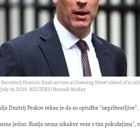
n Secretary Dominic Raab arrives at Downing Street ahead of a cab
, July 14, 2020. REUTERS/Hannah McKay
lja Dmitrij Peskov rekao je da su optužbe "neprihvatljive".
amo jedno: Rusija nema nikakve veze s tim pokušajima", r