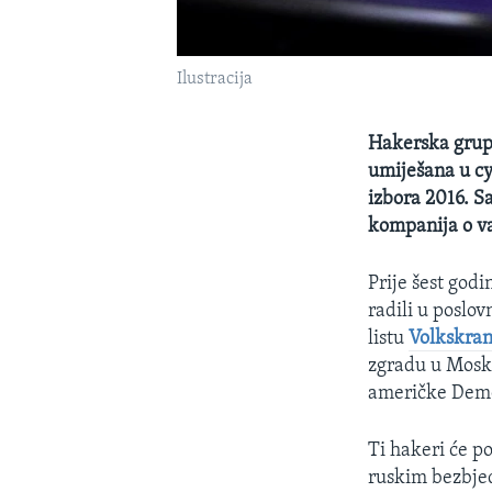
Ilustracija
Hakerska grup
umiješana u c
izbora 2016. S
kompanija o v
Prije šest godi
radili u poslo
listu
Volkskran
zgradu u Moskv
američke Demo
Ti hakeri će po
ruskim bezbje