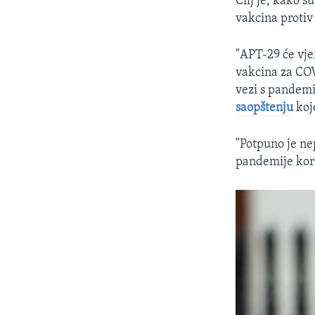
Cilj je, kako s
vakcina protiv
"APT-29 će vje
vakcina za COV
vezi s pandemi
saopštenju
koj
"Potpuno je ne
pandemije koro