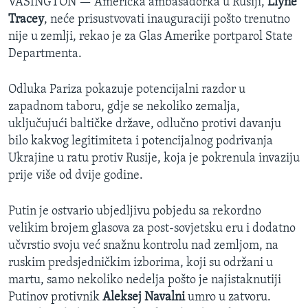
VAŠINGTON —
Američka ambasadorka u Rusiji,
Llyne
Tracey
, neće prisustvovati inauguraciji pošto trenutno
nije u zemlji, rekao je za Glas Amerike portparol State
Departmenta.
Odluka Pariza pokazuje potencijalni razdor u
zapadnom taboru, gdje se nekoliko zemalja,
uključujući baltičke države, odlučno protivi davanju
bilo kakvog legitimiteta i potencijalnog podrivanja
Ukrajine u ratu protiv Rusije, koja je pokrenula invaziju
prije više od dvije godine.
Putin je ostvario ubjedljivu pobjedu sa rekordno
velikim brojem glasova za post-sovjetsku eru i dodatno
učvrstio svoju već snažnu kontrolu nad zemljom, na
ruskim predsjedničkim izborima, koji su održani u
martu, samo nekoliko nedelja pošto je najistaknutiji
Putinov protivnik
Aleksej Navalni
umro u zatvoru.