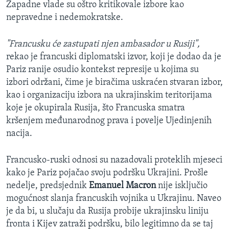
Zapadne vlade su oštro kritikovale izbore kao
nepravedne i nedemokratske.
"Francusku će zastupati njen ambasador u Rusiji",
rekao je francuski diplomatski izvor, koji je dodao da je
Pariz ranije osudio kontekst represije u kojima su
izbori održani, čime je biračima uskraćen stvaran izbor,
kao i organizaciju izbora na ukrajinskim teritorijama
koje je okupirala Rusija, što Francuska smatra
kršenjem međunarodnog prava i povelje Ujedinjenih
nacija.
Francusko-ruski odnosi su nazadovali proteklih mjeseci
kako je Pariz pojačao svoju podršku Ukrajini. Prošle
nedelje, predsjednik
Emanuel Macron
nije isključio
mogućnost slanja francuskih vojnika u Ukrajinu. Naveo
je da bi, u slučaju da Rusija probije ukrajinsku liniju
fronta i Kijev zatraži podršku, bilo legitimno da se taj