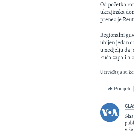
Od početka rat
ukrajinska dom
preneo je Reute
Regionalni guv
ubijen jedan čo
u nedjelju da 
kuća zapalila 
U izvještaju su ko
Podijeli
GLA
Glas
publ
više