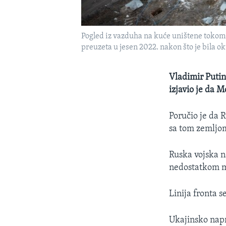
Pogled iz vazduha na kuće uništene tokom
preuzeta u jesen 2022. nakon što je bila o
Vladimir Putin
izjavio je da M
Poručio je da R
sa tom zemljom
Ruska vojska n
nedostatkom mu
Linija fronta s
Ukajinsko napre