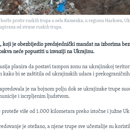
 borbi protiv ruskih trupa u selu Kamenka, u regionu Harkova, Uk
kupirana od strane ruskih trupa.
, koji je obezbijedio predsjednički mandat na izborima bez 
oskva neće popustiti u invaziji na Ukrajinu.
usija planira da postavi tampon zonu na ukrajinskoj teritor
 kako bi se zaštitila od ukrajinskih udara i prekogranični
apredovala je na bojnom polju dok se ukrajinske trupe suo
nicije i iscrpljenim ljudstvom.
e proteže više od 1.000 kilometara preko istočne i južne Uk
dovanje je otežano, a njene trupe sve učestalije su koristile