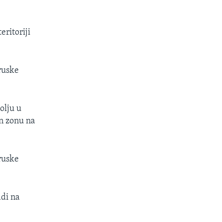
eritoriji
ruske
olju u
on zonu na
ruske
adi na