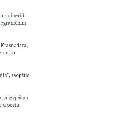
u rafineriji
 pograničnim
a Krasnodara,
e rusko
jih", saopštio
rvi izvještaji
e u postu.