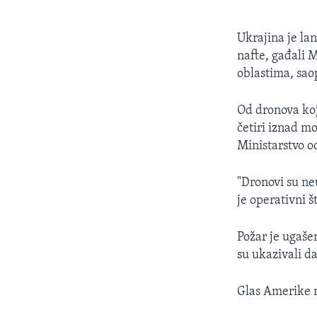
Ukrajina je lan
nafte, gađali 
oblastima, saop
Od dronova koj
četiri iznad mo
Ministarstvo o
"Dronovi su neu
je operativni 
Požar je ugašen
su ukazivali d
Glas Amerike n