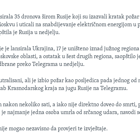
sirala 35 dronova širom Rusije koji su izazvali kratak požar 
Moskvu i uticali na snabdijevanje električnom energijom u
štila je Rusija u nedjelju.
e je lansirala Ukrajina, 17 je uništeno iznad južnog region
skovske oblasti, a ostatak u šest drugih regiona, saopštilo j
dbrane preko Telegrama u nedjelju.
tralisani, ali je izbio požar kao posljedica pada jednog od n
štab Krasnodarskog kraja na jugu Rusije na Telegramu.
 nakon nekoliko sati, a iako nije direktno doveo do smrti, p
a je najmanje jedna osoba umrla od srčanog udara, navodi s
ije mogao nezavisno da provjeri te izvještaje.