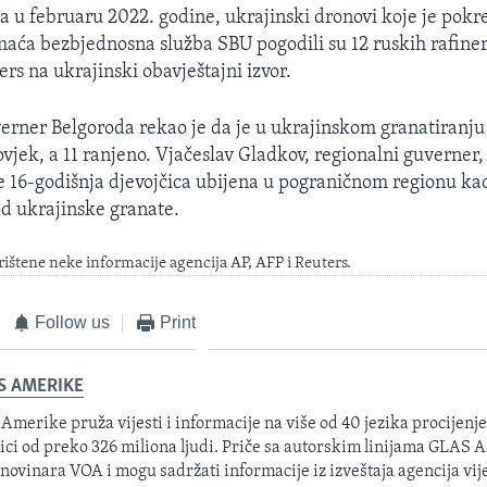
a u februaru 2022. godine, ukrajinski dronovi koje je pokr
aća bezbjednosna služba SBU pogodili su 12 ruskih rafineri
rs na ukrajinski obavještajni izvor.
erner Belgoroda rekao je da je u ukrajinskom granatiranju
vjek, a 11 ranjeno. Vjačeslav Gladkov, regionalni guverner, 
je 16-godišnja djevojčica ubijena u pograničnom regionu ka
od ukrajinske granate.
rištene neke informacije agencija AP, AFP i Reuters.
Follow us
Print
S AMERIKE
 Amerike pruža vijesti i informacije na više od 40 jezika procijenj
ici od preko 326 miliona ljudi. Priče sa autorskim linijama GLAS
 novinara VOA i mogu sadržati informacije iz izveštaja agencija vije