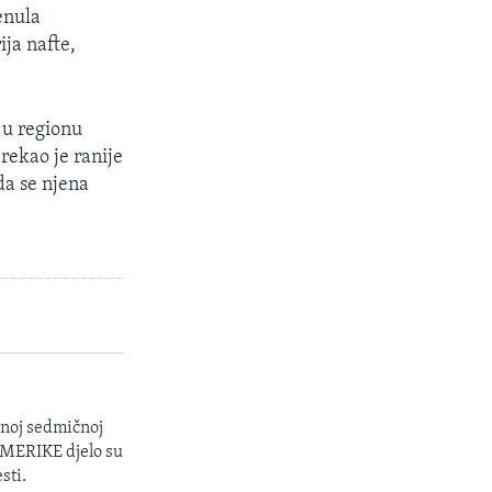
enula
ja nafte,
 u regionu
rekao je ranije
da se njena
enoj sedmičnoj
 AMERIKE djelo su
sti.