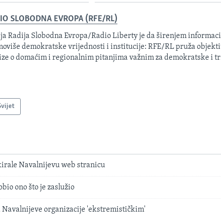
IO SLOBODNA EVROPA (RFE/RL)
ja Radija Slobodna Evropa/Radio Liberty je da širenjem informacij
oviše demokratske vrijednosti i institucije: RFE/RL pruža objektiv
ize o domaćim i regionalnim pitanjima važnim za demokratske i tr
Svijet
kirale Navalnijevu web stranicu
bio ono što je zaslužio
a Navalnijeve organizacije 'ekstremističkim'