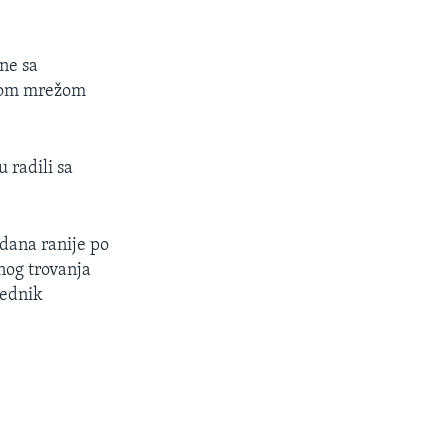
ne sa
ovom mrežom
 radili sa
 dana ranije po
nog trovanja
jednik