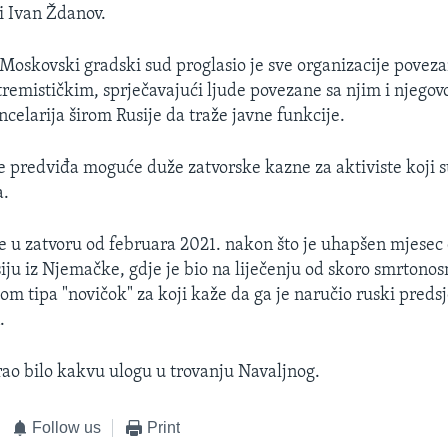
i Ivan Ždanov.
 Moskovski gradski sud proglasio je sve organizacije poveza
remističkim, sprječavajući ljude povezane sa njim i njeg
celarija širom Rusije da traže javne funkcije.
 predviđa moguće duže zatvorske kazne za aktiviste koji su
a.
e u zatvoru od februara 2021. nakon što je uhapšen mjesec
iju iz Njemačke, gdje je bio na liječenju od skoro smrtonos
m tipa "novičok" za koji kaže da ga je naručio ruski preds
.
rao bilo kakvu ulogu u trovanju Navaljnog.
Follow us
Print