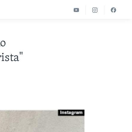
ko
ista"