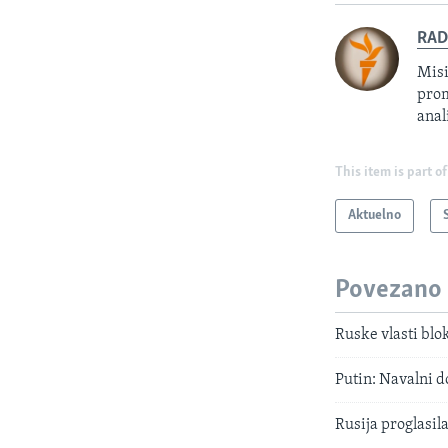
RAD
Misi
prom
anal
This item is part of
Aktuelno
Povezano
Ruske vlasti blo
Putin: Navalni do
Rusija proglasil