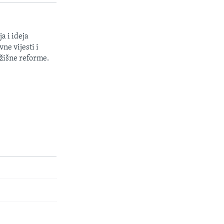
a i ideja
ne vijesti i
žišne reforme.