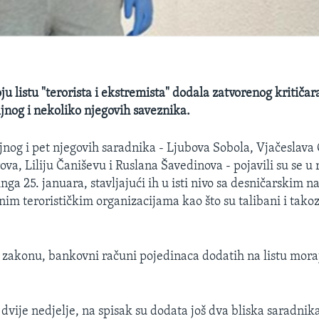
oju listu "terorista i ekstremista" dodala zatvorenog kritiča
jnog i nekoliko njegovih saveznika.
jnog i pet njegovih saradnika - Ljubova Sobola, Vjačeslava
va, Liliju Čaniševu i Ruslana Šavedinova - pojavili su se u 
ga 25. januara, stavljajući ih u isti nivo sa desničarskim n
nim terorističkim organizacijama kao što su talibani i tak
zakonu, bankovni računi pojedinaca dodatih na listu mor
 dvije nedjelje, na spisak su dodata još dva bliska saradnik