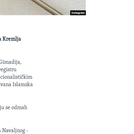
ra Kremlja
 Gimadija,
registru
acionalističkim
ozvana Islamska
aju se odmah
a Navaljnog -