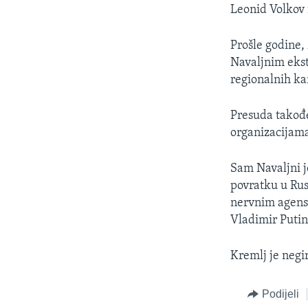
Leonid Volkov 
Prošle godine,
Navaljnim ekst
regionalnih kan
Presuda takođe
organizacijam
Sam Navaljni j
povratku u Rus
nervnim agenso
Vladimir Putin
Kremlj je negi
Podijeli