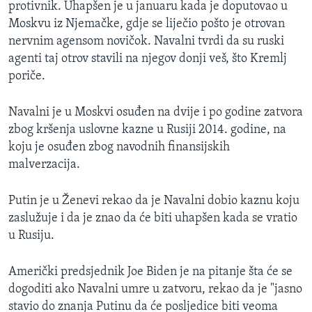
protivnik. Uhapšen je u januaru kada je doputovao u
Moskvu iz Njemačke, gdje se liječio pošto je otrovan
nervnim agensom novičok. Navalni tvrdi da su ruski
agenti taj otrov stavili na njegov donji veš, što Kremlj
poriče.
Navalni je u Moskvi osuđen na dvije i po godine zatvora
zbog kršenja uslovne kazne u Rusiji 2014. godine, na
koju je osuđen zbog navodnih finansijskih
malverzacija.
Putin je u Ženevi rekao da je Navalni dobio kaznu koju
zaslužuje i da je znao da će biti uhapšen kada se vratio
u Rusiju.
Američki predsjednik Joe Biden je na pitanje šta će se
dogoditi ako Navalni umre u zatvoru, rekao da je "jasno
stavio do znanja Putinu da će posljedice biti veoma