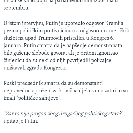
im da se kandiduju na parlamentarnim izborima u
septembru.
U istom intervjuu, Putin je uporedio odgovor Kremlja
prema političkim protivnicima sa odgovorom američkih
službi na upad Trumpovih pristalica u Kongres 6.
januara. Putin smatra da je hapšenje demonstranata
bilo gušenje slobode govora, ali je pritom ignorisao
činjenicu da su neki od nijh povrijedili policajce,
uništavali zgradu Kongresa.
Ruski predsednik smatra da su demonstanti
nepravedno optuženi za krivična djela samo zato što su
imali "političke zahtjeve".
"Zar to nije progon zbog drugačijeg političkog stava
?",
upitao je Putin.