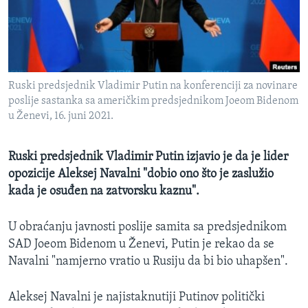
MAGAZIN
O GLASU AMERIKE
Learning English
Ruski predsjednik Vladimir Putin na konferenciji za novinare
poslije sastanka sa američkim predsjednikom Joeom Bidenom
PRATITE NAS
u Ženevi, 16. juni 2021.
Ruski predsjednik Vladimir Putin izjavio je da je lider
opozicije Aleksej Navalni "dobio ono što je zaslužio
Jezici
kada je osuđen na zatvorsku kaznu".
U obraćanju javnosti poslije samita sa predsjednikom
SAD Joeom Bidenom u Ženevi, Putin je rekao da se
Navalni "namjerno vratio u Rusiju da bi bio uhapšen".
Aleksej Navalni je najistaknutiji Putinov politički