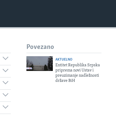
Povezano
AKTUELNO
Entitet Republika Srpska
priprema novi Ustav i
preuzimanje nadležnosti
države BiH