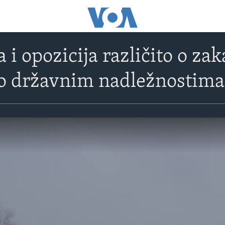
a i opozicija različito o za
 o državnim nadležnostima