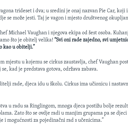
vagona trideset i dva; u sredini je onaj nazvan Pie Car, koj
dje se može jesti. Taj je vagon i mjesto društvenog okupljan
hef Michael Vaughan i njegova ekipa od šest osoba. Kuhanj
samo što je obitelj velika!
“Svi oni rade zajedno, svi umjetni
o kao u obitelji.”
 mjestu u kojemu se cirkus zaustavlja, chef Vaughan post
j se, kad je predstava gotova, održava zabava.
ditelji rade, djeca idu u školu. Cirkus ima učionicu i nasta
stva u radu sa Ringlingom, mnoga djeca postižu bolje rezult
lama. Zato što se ovdje radi u manjim grupama pa se djeci 
je i mogućnosti za pojedinačni rad s učenicima.”