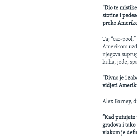
“Dio te mistike
stotine i pedes
preko Amerike.
Taj “car-pool,”
Amerikom uzduž
njegova suprug
kuha, jede, spa
“Divno je i za
vidjeti Ameriku
Alex Barney, d
“Kad putujete 
gradova i tako 
vlakom je defi