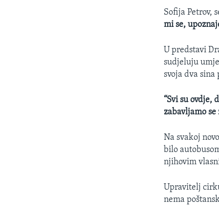
Sofija Petrov,
mi se, upoznaj
U predstavi Dr
sudjeluju umje
svoja dva sina 
“Svi su ovdje, 
zabavljamo se 
Na svakoj novoj
bilo autobusom
njihovim vlasn
Upravitelj cirk
nema poštansk