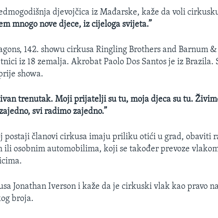
 sedmogodišnja djevojčica iz Mađarske, kaže da voli cirkusk
em mnogo nove djece, iz cijeloga svijeta.”
agons, 142. showu cirkusa Ringling Brothers and Barnum & 
tnici iz 18 zemalja. Akrobat Paolo Dos Santos je iz Brazila.
prije showa.
divan trenutak. Moji prijatelji su tu, moja djeca su tu. Živi
zajedno, svi radimo zajedno.”
 postaji članovi cirkusa imaju priliku otići u grad, obaviti 
 ili osobnim automobilima, koji se također prevoze vlakom
icima.
usa Jonathan Iverson i kaže da je cirkuski vlak kao pravo na
og broja.