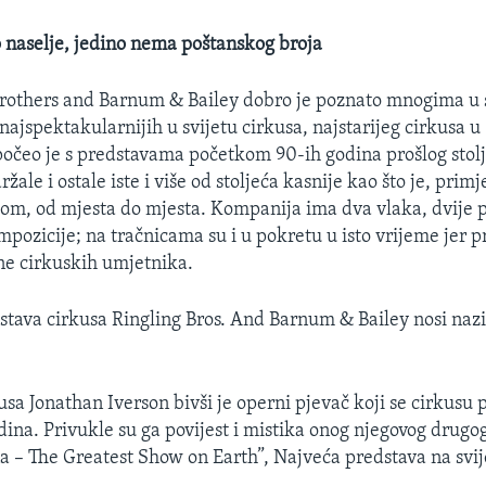
 naselje, jedino nema poštanskog broja
rothers and Barnum & Bailey dobro je poznato mnogima u sv
najspektakularnijih u svijetu cirkusa, najstarijeg cirkusa 
čeo je s predstavama početkom 90-ih godina prošlog stol
ržale i ostale iste i više od stoljeća kasnije kao što je, primj
om, od mjesta do mjesta. Kompanija ima dva vlaka, dvije 
mpozicije; na tračnicama su i u pokretu u isto vrijeme jer p
ine cirkuskih umjetnika.
stava cirkusa Ringling Bros. And Barnum & Bailey nosi naz
usa Jonathan Iverson bivši je operni pjevač koji se cirkusu p
odina. Privukle su ga povijest i mistika onog njegovog drugo
 – The Greatest Show on Earth”, Najveća predstava na svij