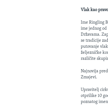
Vlak kao pravo
Ime Ringling B
ime jednog od 
Državama. Zapo
se tradicije zad
putovanje vlak
željezničke ko
različite skup
Najnovija pred
Zmajevi.
Upravitelj cirk
otprilike 10 g
poznatog imena