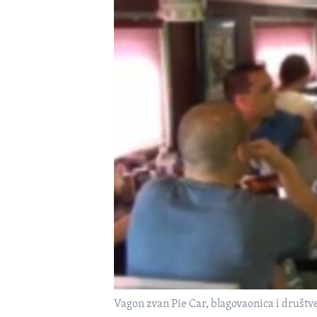
MAGAZIN
O GLASU AMERIKE
Vagon zvan Pie Car, blagovaonica i društv