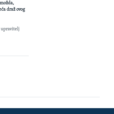
, možda,
eća draž ovog
 upravitelj