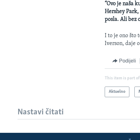
“Ovo je naša ku
Hershey Park, 
posla. Ali bez
I to je ono što
Iverson, daje o
Podijeli
This item is part of
Aktuelno
Nastavi čitati