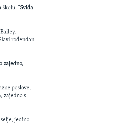
u školu.
“Sviđa
Bailey,
 Slavi rođendan
mo zajedno,
razne poslove,
, zajedno s
selje, jedino