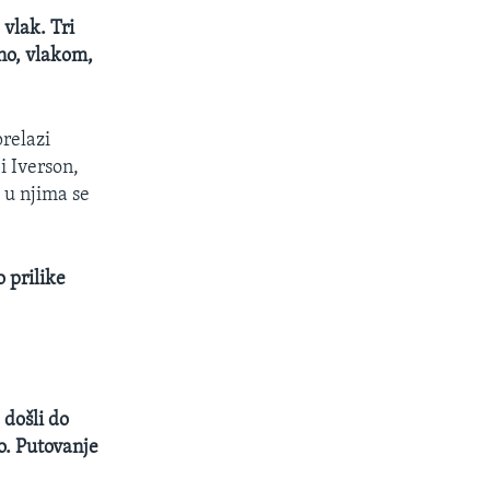
 vlak. Tri
dno, vlakom,
prelazi
i Iverson,
 u njima se
 prilike
 došli do
to. Putovanje