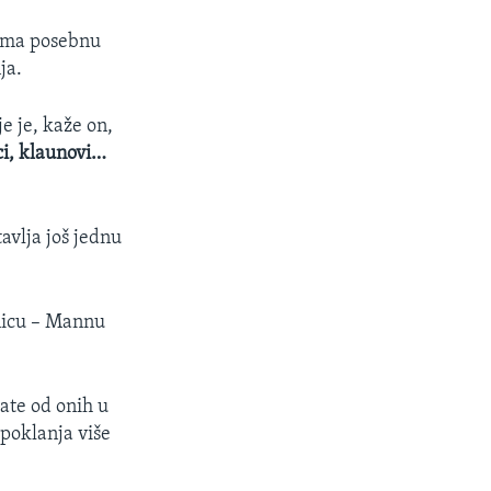
i ima posebnu
ja.
e je, kaže on,
ci, klaunovi…
avlja još jednu
vnicu – Mannu
ate od onih u
poklanja više