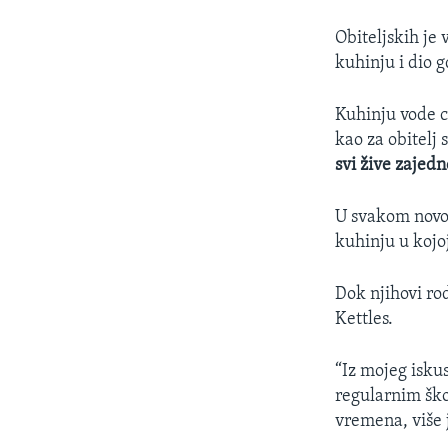
Obiteljskih je 
kuhinju i dio g
Kuhinju vode c
kao za obitelj 
svi žive zajedn
U svakom novom
kuhinju u kojo
Dok njihovi ro
Kettles.
“Iz mojeg isku
regularnim ško
vremena, više 