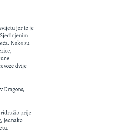
ijetu jer to je
u Sjedinjenim
jeća. Neke su
erice,
pune
revoze dvije
iv Dragons,
ridružio prije
g, jednako
etu.