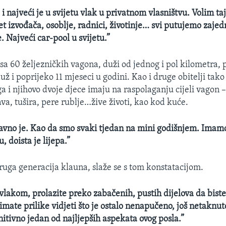
 i najveći je u svijetu vlak u privatnom vlasništvu. Volim taj
et izvođača, osoblje, radnici, životinje… svi putujemo zaje
 Najveći car-pool u svijetu.”
 sa 60 željezničkih vagona, duži od jednog i pol kilometra, 
 i poprijeko 11 mjeseci u godini. Kao i druge obitelji tako 
a i njihovo dvoje djece imaju na raspolaganju cijeli vagon –
va, tušira, pere rublje…žive životi, kao kod kuće.
bavno je. Kao da smo svaki tjedan na mini godišnjem. Imamo
, doista je lijepa.”
ruga generacija klauna, slaže se s tom konstatacijom.
vlakom, prolazite preko zabačenih, pustih dijelova da biste
imate prilike vidjeti što je ostalo nenapučeno, još netaknu
nitivno jedan od najljepših aspekata ovog posla.”