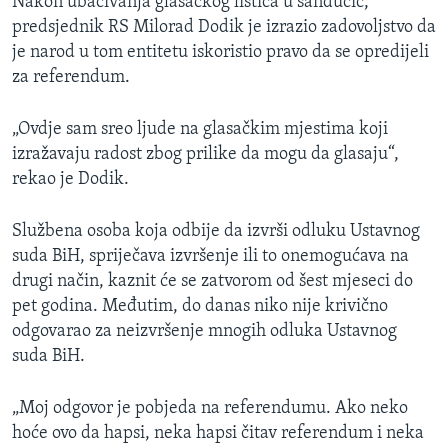
Nakon ubacivanja glasačkog listića u sandučić,
predsjednik RS Milorad Dodik je izrazio zadovoljstvo da
je narod u tom entitetu iskoristio pravo da se opredijeli
za referendum.
„Ovdje sam sreo ljude na glasačkim mjestima koji
izražavaju radost zbog prilike da mogu da glasaju“,
rekao je Dodik.
Službena osoba koja odbije da izvrši odluku Ustavnog
suda BiH, spriječava izvršenje ili to onemogućava na
drugi način, kaznit će se zatvorom od šest mjeseci do
pet godina. Međutim, do danas niko nije krivično
odgovarao za neizvršenje mnogih odluka Ustavnog
suda BiH.
„Moj odgovor je pobjeda na referendumu. Ako neko
hoće ovo da hapsi, neka hapsi čitav referendum i neka