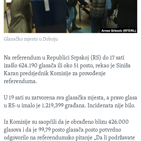
MAGAZIN
O GLASU AMERIKE
Learning English
Glasačko mjesto u Doboju
PRATITE NAS
Na referendum u Republici Srpskoj (RS) do 17 sati
izašlo 624.190 glasača ili oko 51 posto, rekao je Siniša
Karan predsjednik Komisije za provođenje
Jezici
referenduma.
U 19 sati su zatvorena sva glasačka mjesta, a pravo glasa
u RS-u imalo je 1.219,399 građana. Incidenata nije bilo.
Iz Komisije su saopćili da je obrađeno blizu 426.000
glasova i da je 99,79 posto glasača posto potvrdno
odgovorilo na referendumsko pitanje „Da li podržavate