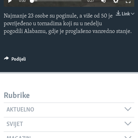
0:00
0:27
MAGAZIN
Link
Najmanje 23 osobe su poginule, a više od 50 je
O GLASU AMERIKE
povrijeđeno u tornadima koji su u nedelju
pogodili Alabamu, gdje je proglašeno vanredno stanje.
Learning English
PRATITE NAS
Podijeli
Jezici
Rubrike
AKTUELNO
SVIJET