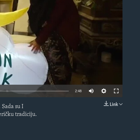
able
2:48
Link
 Sada su I
EMBED
ričku tradiciju.