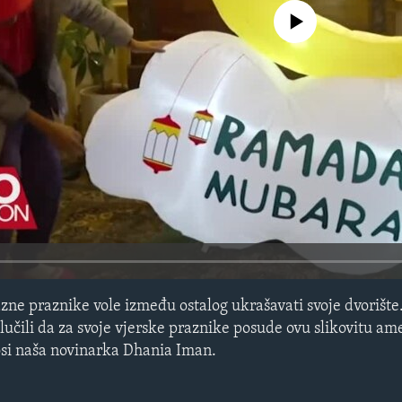
No media source currently avail
ne praznike vole između ostalog ukrašavati svoje dvorište.
učili da za svoje vjerske praznike posude ovu slikovitu ame
nosi naša novinarka Dhania Iman.