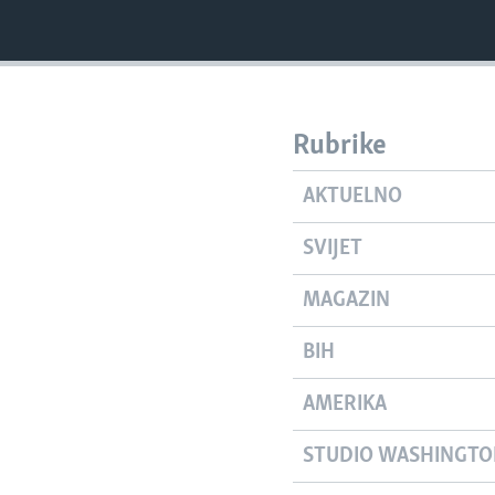
Rubrike
AKTUELNO
SVIJET
MAGAZIN
BIH
AMERIKA
STUDIO WASHINGT