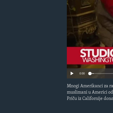
MAGAZIN
O GLASU AMERIKE
0:00
Mnogi Amerikanci za raz
muslimani u Americi odl
Priču iz Californije do