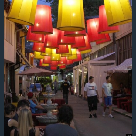
MAGAZIN
O GLASU AMERIKE
Learning English
PRATITE NAS
Jezici