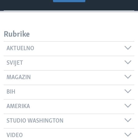
Rubrike
AKTUELNO
SVIJET
MAGAZIN
BIH
AMERIKA
STUDIO WASHINGTON
VIDEO