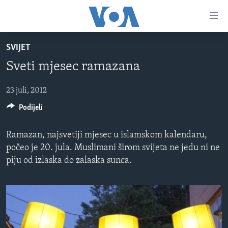
Linkovi
Pređi
na
SVIJET
glavni
TV PROGRAM
sadržaj
Sveti mjesec ramazana
VIDEO
Pređi
na
FOTOGRAFIJE DANA
23 juli, 2012
glavnu
Podijeli
VIJESTI
navigaciju
Idi
NAUKA I TEHNOLOGIJA
SJEDINJENE AMERIČKE DRŽAVE
Ramazan, najsvetiji mjesec u islamskom kalendaru,
na
SPECIJALNI PROJEKTI
BOSNA I HERCEGOVINA
počeo je 20. jula. Muslimani širom svijeta ne jedu ni ne
pretragu
piju od izlaska do zalaska sunca.
KORUPCIJA
SVIJET
SLOBODA MEDIJA
ŽENSKA STRANA
IZBJEGLIČKA STRANA