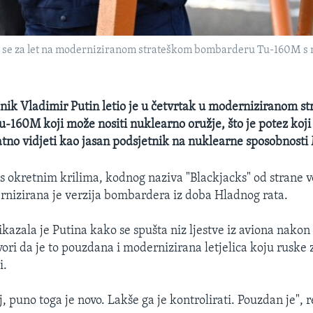
 se za let na moderniziranom strateškom bombarderu Tu-160M s 
nik Vladimir Putin letio je u četvrtak u moderniziranom s
160M koji može nositi nuklearno oružje, što je potez koji 
tno vidjeti kao jasan podsjetnik na nuklearne sposobnosti
 s okretnim krilima, kodnog naziva "Blackjacks" od strane 
nizirana je verzija bombardera iz doba Hladnog rata.
azala je Putina kako se spušta niz ljestve iz aviona nakon 
ori da je to pouzdana i modernizirana letjelica koju ruske
i.
oj, puno toga je novo. Lakše ga je kontrolirati. Pouzdan je", 