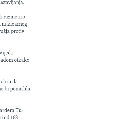
stavljanja.
ik razmotrio
m nuklearnog
užja protiv
Vijeća
apadom otkako
ktobru da
e bi pomislila
ardera Tu-
i od 163