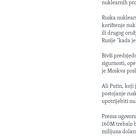
nuklearnih pro
Ruska nuklearn
korištenje nuk
ili drugog oru
Rusije "kada j
Bivši predsjed
sigurnosti, op
je Moskva posl
Ali Putin, koj
postojanje rus
upotrijebiti nu
Prema ugovoru
160M trebalo b
milijuna dolar