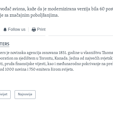
zvođač aviona, kaže da je modernizirana verzija bila 60 post
zije sa značajnim poboljšanjima.
Follow us
Print
TERS
ers je novinska agencija osnovana 1851. godine u vlasništvu Thom
oration sa sjedištem u Torontu, Kanada. Jedna od najvećih svjetsk
sti, pruža finansijske vijesti, kao i međunarodno pokrivanje na pre
 od 1000 novina i 750 emitera širom svijeta.
Svijet
Najnovije