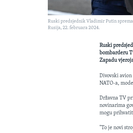
Ruski predsjednik Vladimir Putin sprema
Rusija, 22. februara 2024.
Ruski predsjed
bombarderu Tu-
Zapadu vjeroja
Divovski avion
NATO-a, moder
Državna TV prik
novinarima gov
mogu prihvatit
"To je novi str