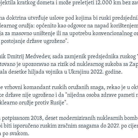
jektila kratkog dometa i može preletjeti 12.000 km bez zau
a doktrina utvrđuje uslove pod kojima bi ruski predsjedn
learnog oružja: općenito kao odgovor na napad korištenje
žja za masovno uništenje ili na upotrebu konvencionalnog or
e postojanje države ugroženo".
nik Dmitrij Medvedev, sada zamjenik predsjednika ruskog 
etovano je upozoravao na rizik od nuklearnog sukoba sa Z
ala desetke hiljada vojnika u Ukrajinu 2022. godine.
i je vrhovni komandant ruskih oružanih snaga, rekao je u o
ke države nije ugroženo i da "nijedna osoba zdrave pameti n
klearno oružje protiv Rusije".
 potpisanom 2018, deset moderniziranih nuklearnih bomb
i biti isporučeno ruskim zračnim snagama do 2027. po cijen
a po svakom.