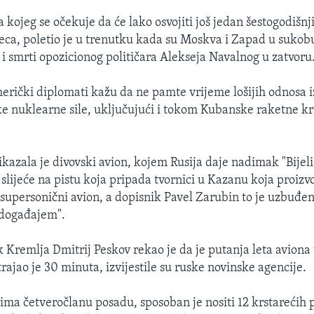
a kojeg se očekuje da će lako osvojiti još jedan šestogodišn
eca, poletio je u trenutku kada su Moskva i Zapad u sukob
 i smrti opozicionog političara Alekseja Navalnog u zatvoru
merički diplomati kažu da ne pamte vrijeme lošijih odnosa 
ke nuklearne sile, uključujući i tokom Kubanske raketne kr
kazala je divovski avion, kojem Rusija daje nadimak "Bijeli
 slijeće na pistu koja pripada tvornici u Kazanu koja proizv
supersonični avion, a dopisnik Pavel Zarubin to je uzbuđe
 događajem".
 Kremlja Dmitrij Peskov rekao je da je putanja leta aviona 
rajao je 30 minuta, izvijestile su ruske novinske agencije.
ma četveročlanu posadu, sposoban je nositi 12 krstarećih pr