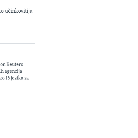
o učinkovitija
son Reuters
ih agencija
ko 16 jezika za