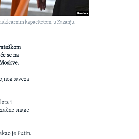
nuklearnim kapacitetom, u Kazanju,
trateškom
će se na
 Moskve.
vojnog saveza
leta i
 zračne snage
rekao je Putin.