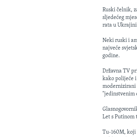
Ruski čelnik, z
sljedećeg mjes
rata u Ukrajini
Neki ruski i a
najveće svjets
godine.
Državna TV pri
kako polijeće i
modernizirani 
"jedinstvenim
Glasnogovornik
Let s Putinom t
Tu-160M, koji i