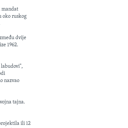
ji mandat
u oko ruskog
.
između dvije
ize 1962.
 labudovi",
odi
no nazvao
vojna tajna.
ojektila ili 12