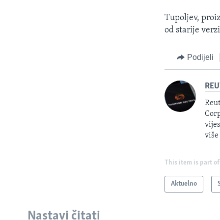
Tupoljev, proi
od starije ver
Podijeli
REU
Reut
Corp
vije
više
This item is part of
Aktuelno
Nastavi čitati