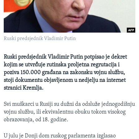
MAGAZIN
O GLASU AMERIKE
Learning English
Ruski predsjednik Vladimir Putin
PRATITE NAS
Ruski predsjednik Vladimir Putin potpisao je dekret
kojim se utvrđuje rutinska proljetna regrutacija i
poziva 150.000 građana na zakonsku vojnu službu,
Jezici
stoji dokumentu objavljenom u nedjelju na internet
stranici Kremlja.
Svi muškarci u Rusiji su dužni da odsluže jednogodišnju
vojnu službu, ili ekvivalentnu obuku tokom visokog
obrazovanja, od 18. godine.
U julu je Donji dom ruskog parlamenta izglasao