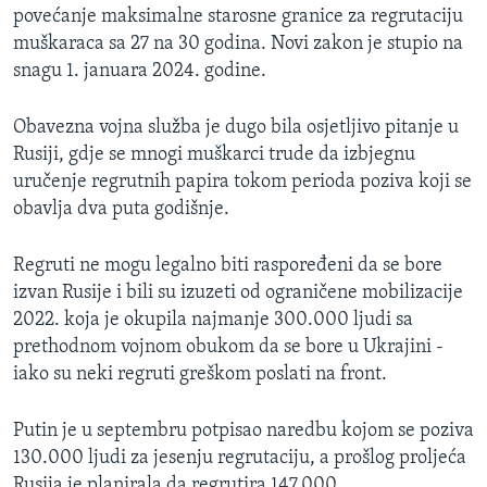
povećanje maksimalne starosne granice za regrutaciju
muškaraca sa 27 na 30 godina. Novi zakon je stupio na
snagu 1. januara 2024. godine.
Obavezna vojna služba je dugo bila osjetljivo pitanje u
Rusiji, gdje se mnogi muškarci trude da izbjegnu
uručenje regrutnih papira tokom perioda poziva koji se
obavlja dva puta godišnje.
Regruti ne mogu legalno biti raspoređeni da se bore
izvan Rusije i bili su izuzeti od ograničene mobilizacije
2022. koja je okupila najmanje 300.000 ljudi sa
prethodnom vojnom obukom da se bore u Ukrajini -
iako su neki regruti greškom poslati na front.
Putin je u septembru potpisao naredbu kojom se poziva
130.000 ljudi za jesenju regrutaciju, a prošlog proljeća
Rusija je planirala da regrutira 147.000.