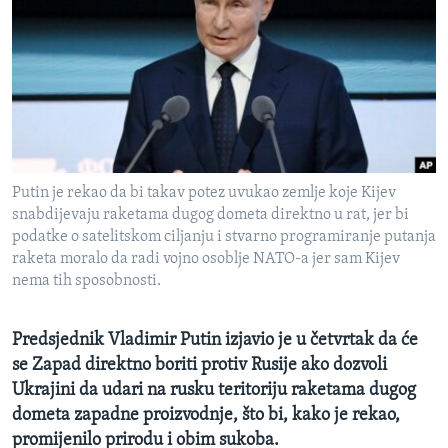
MAGAZIN
O GLASU AMERIKE
Learning English
PRATITE NAS
Putin je rekao da bi takav potez uvukao zemlje koje Kijev
snabdijevaju raketama dugog dometa direktno u rat, jer bi
podatke o satelitskom ciljanju i stvarno programiranje putanja
Jezici
raketa moralo da radi vojno osoblje NATO-a jer sam Kijev
nema tih sposobnosti.
Predsjednik Vladimir Putin izjavio je u četvrtak da će
se Zapad direktno boriti protiv Rusije ako dozvoli
Ukrajini da udari na rusku teritoriju raketama dugog
dometa zapadne proizvodnje, što bi, kako je rekao,
promijenilo prirodu i obim sukoba.