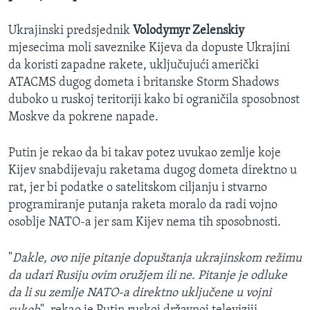
Ukrajinski predsjednik
Volodymyr Zelenskiy
mjesecima moli saveznike Kijeva da dopuste Ukrajini
da koristi zapadne rakete, uključujući američki
ATACMS dugog dometa i britanske Storm Shadows
duboko u ruskoj teritoriji kako bi ograničila sposobnost
Moskve da pokrene napade.
Putin je rekao da bi takav potez uvukao zemlje koje
Kijev snabdijevaju raketama dugog dometa direktno u
rat, jer bi podatke o satelitskom ciljanju i stvarno
programiranje putanja raketa moralo da radi vojno
osoblje NATO-a jer sam Kijev nema tih sposobnosti.
"
Dakle, ovo nije pitanje dopuštanja ukrajinskom režimu
da udari Rusiju ovim oružjem ili ne. Pitanje je odluke
da li su zemlje NATO-a direktno uključene u vojni