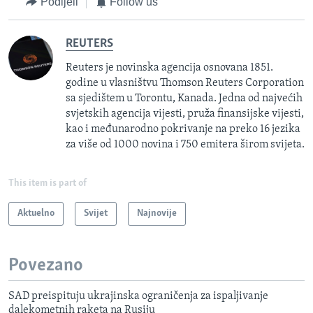
Podijeli
Follow us
REUTERS
Reuters je novinska agencija osnovana 1851.
godine u vlasništvu Thomson Reuters Corporation
sa sjedištem u Torontu, Kanada. Jedna od najvećih
svjetskih agencija vijesti, pruža finansijske vijesti,
kao i međunarodno pokrivanje na preko 16 jezika
za više od 1000 novina i 750 emitera širom svijeta.
This item is part of
Aktuelno
Svijet
Najnovije
Povezano
SAD preispituju ukrajinska ograničenja za ispaljivanje
dalekometnih raketa na Rusiju