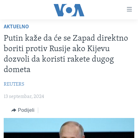
Linkovi
Pređi
na
AKTUELNO
glavni
TV PROGRAM
sadržaj
Putin kaže da će se Zapad direktno
VIDEO
Pređi
boriti protiv Rusije ako Kijevu
na
FOTOGRAFIJE DANA
dozvoli da koristi rakete dugog
glavnu
VIJESTI
navigaciju
dometa
Idi
NAUKA I TEHNOLOGIJA
SJEDINJENE AMERIČKE DRŽAVE
na
REUTERS
SPECIJALNI PROJEKTI
BOSNA I HERCEGOVINA
pretragu
13 septembar, 2024
KORUPCIJA
SVIJET
Podijeli
SLOBODA MEDIJA
ŽENSKA STRANA
IZBJEGLIČKA STRANA