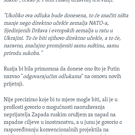
sukob
", rekao je Putin ruskoj državnoj televiziji.
"Ukoliko ova odluka bude donesena, to će značiti ništa
manje nego direktno učešće zemalja NATO-a,
Sjedinjenih Država i evropskih zemalja u ratu u
Ukrajini. To će biti njihovo direktno učešće, a to će,
naravno, značajno promijeniti samu suštinu, samu
prirodu sukoba."
Rusija bi bila primorana da donese ono što je Putin
nazvao "
odgovarajućim odlukama
" na osnovu novih
prijetnji.
Nije precizirao koje bi to mjere mogle biti, ali je u
prošlosti govorio o mogućnosti naoružavanja
neprijatelja Zapada ruskim oružjem za napad na
zapadne ciljeve u inostranstvu, a u junu je govorio o
raspoređivanju konvencionalnih projektila na