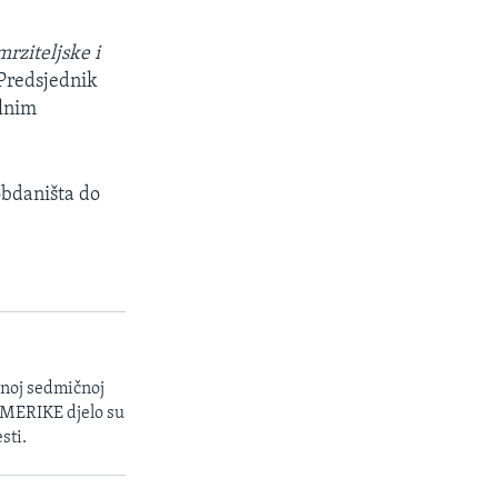
rziteljske i
Predsjednik
alnim
obdaništa do
enoj sedmičnoj
 AMERIKE djelo su
sti.