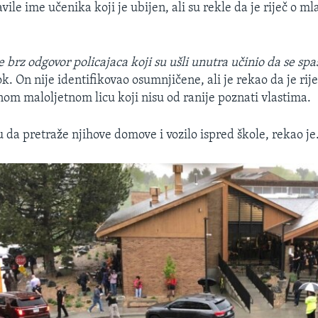
avile ime učenika koji je ubijen, ali su rekle da je riječ o m
 brz odgovor policajaca koji su ušli unutra učinio da se spas
k. On nije identifikovao osumnjičene, ali je rekao da je ri
nom maloljetnom licu koji nisu od ranije poznati vlastima.
u da pretraže njihove domove i vozilo ispred škole, rekao je