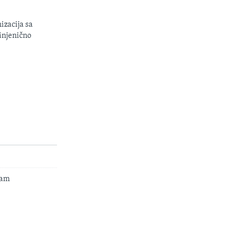
izacija sa
injenično
zam