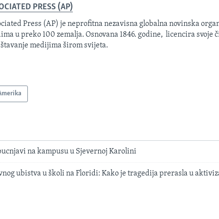
OCIATED PRESS (AP)
ciated Press (AP) je neprofitna nezavisna globalna novinska organ
ima u preko 100 zemalja. Osnovana 1846. godine, licencira svoje č
eštavanje medijima širom svijeta.
Amerika
pucnjavi na kampusu u Sjevernoj Karolini
nog ubistva u školi na Floridi: Kako je tragedija prerasla u aktivi