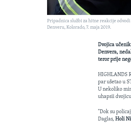
Pripadnica službi za hitne reakcije odvodi
Denveru, Kolorado, 7. maja 2019.
Dvojica učenik
Denvera, nedal
teror prije neg
HIGHLANDS 
par ušetao u S
U nekoliko minu
uhapsii dvojic
"Dok su policaj
Daglas,
Holi N