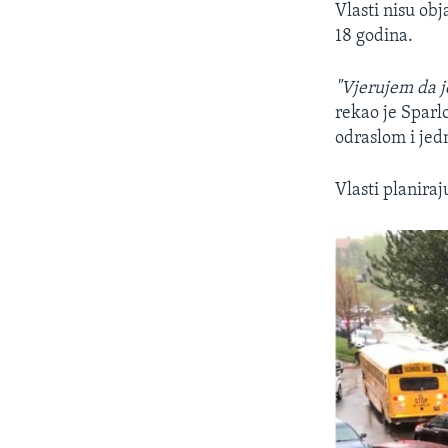
Vlasti nisu obj
18 godina.
"Vjerujem da je
rekao je Sparlo
odraslom i jed
Vlasti planiraj