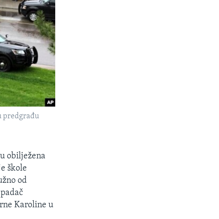
 u predgrađu
nu obilježena
je škole
užno od
apadač
erne Karoline u