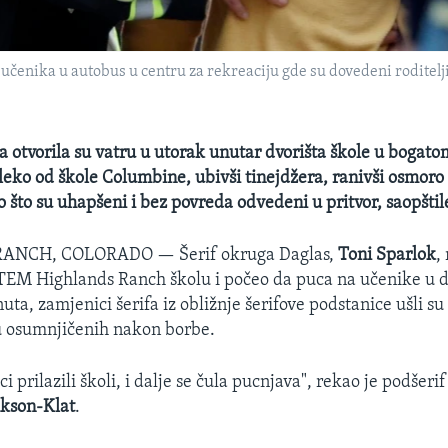
 učenika u autobus u centru za rekreaciju gde su dovedeni roditel
a otvorila su vatru u utorak unutar dvorišta škole u bogat
eko od škole Columbine, ubivši tinejdžera, ranivši osmoro d
o što su uhapšeni i bez povreda odvedeni u pritvor, saopštile
RANCH, COLORADO —
Šerif okruga Daglas,
Toni Sparlok
,
TEM Highlands Ranch školu i počeo da puca na učenike u dv
ta, zamjenici šerifa iz obližnje šerifove podstanice ušli su 
u osumnjičenih nakon borbe.
ci prilazili školi, i dalje se čula pucnjava", rekao je podšeri
ikson-Klat
.