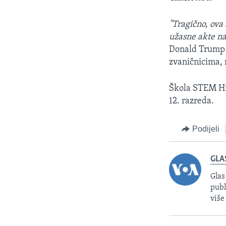
"Tragično, ova
užasne akte nas
Donald Trump o
zvaničnicima, 
Škola STEM Hig
12. razreda.
Podijeli
GLA
Glas
publ
više