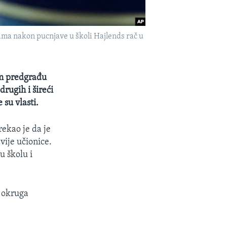
jima nakon pucnjave u školi Hajlends rač u
om predgrađu
rugih i šireći
 su vlasti.
 rekao je da je
ije učionice.
u školu i
f okruga