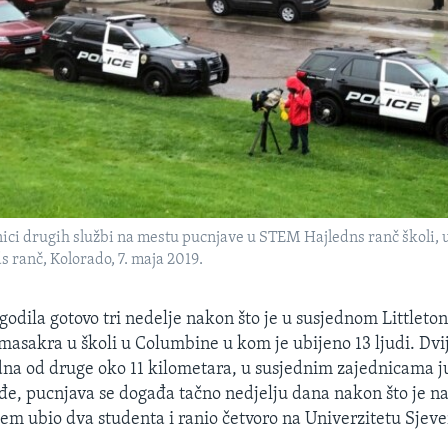
dnici drugih službi na mestu pucnjave u STEM Hajledns ranč školi,
 ranč, Kolorado, 7. maja 2019.
godila gotovo tri nedelje nakon što je u susjednom Littleto
 masakra u školi u Columbine u kom je ubijeno 13 ljudi. Dvi
dna od druge oko 11 kilometara, u susjednim zajednicama j
e, pucnjava se događa tačno nedjelju dana nakon što je n
em ubio dva studenta i ranio četvoro na Univerzitetu Sjev