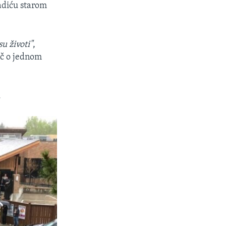
ladiću starom
u životi"
,
ječ o jednom
.