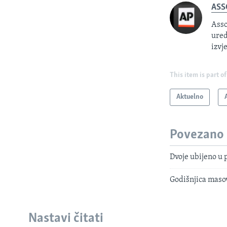
ASS
Asso
ured
izvj
This item is part of
Aktuelno
Povezano
Dvoje ubijeno u 
Godišnjica masov
Nastavi čitati