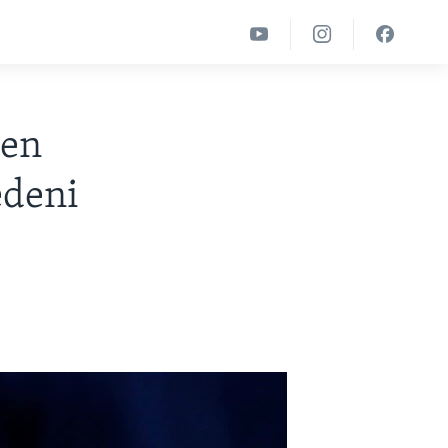
jen
edeni