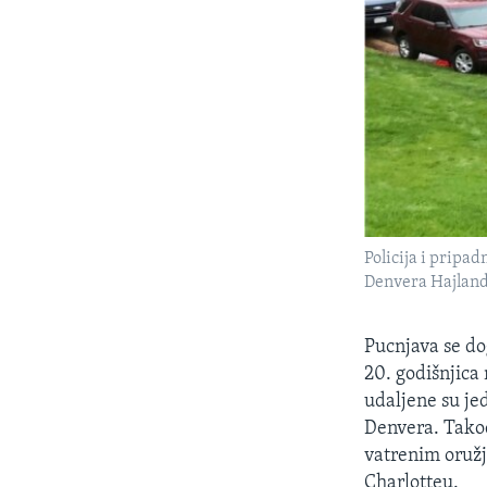
Policija i pripa
Denvera Hajlands
Pucnjava se do
20. godišnjica
udaljene su je
Denvera. Takođ
vatrenim oružj
Charlotteu.