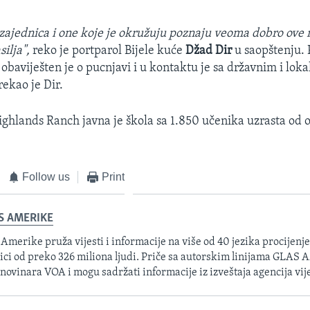
 zajednica i one koje je okružuju poznaju veoma dobro ove m
ilja",
reko je portparol Bijele kuće
Džad Dir
u saopštenju. 
baviješten je o pucnjavi i u kontaktu je sa državnim i lok
rekao je Dir.
hlands Ranch javna je škola sa 1.850 učenika uzrasta od 
Follow us
Print
S AMERIKE
 Amerike pruža vijesti i informacije na više od 40 jezika procijenj
ici od preko 326 miliona ljudi. Priče sa autorskim linijama GLAS
 novinara VOA i mogu sadržati informacije iz izveštaja agencija vije