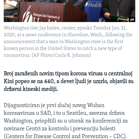
MAGAZIN
O GLASU AMERIKE
Washington Gov. Jay Inslee, center, speaks Tuesday Jan. 21,
Learning English
2020, at a news conference in Shoreline, Wash., following the
announcement that a man in Washington state is the first
known person in the United States to catch a new type of
PRATITE NAS
coronavirus. (AP Photo/Carla K. Johnson)
Broj zaraženih novim tipom korona virusa u centralnoj
Jezici
Kini popeo se na 440, a devet ljudi je umrlo, objavili su
državni kineski mediji.
Dijagnosticiran je prvi slučaj novog Wuhan
koronavirusa u SAD, i to u Seattleu, savezna država
Washington, priopštili su u utorak na konferenciji za
novinare Centri za kontrolu i prevenciju bolesti
(Centers for Disease Control and Prevention – CDC).