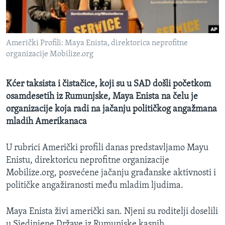
MAGAZIN
O GLASU AMERIKE
Američki Profili: Maya Enista, direktorica neprofitne
Learning English
organizacije Mobilize.org
PRATITE NAS
Kćer taksista i čistačice, koji su u SAD došli početkom
osamdesetih iz Rumunjske, Maya Enista na čelu je
organizacije koja radi na jačanju političkog angažmana
mladih Amerikanaca
Jezici
U rubrici Američki profili danas predstavljamo Mayu
Enistu, direktoricu neprofitne organizacije
Mobilize.org, posvećene jačanju građanske aktivnosti i
političke angažiranosti među mladim ljudima.
Maya Enista živi američki san. Njeni su roditelji doselili
u Sjedinjene Države iz Rumunjske kasnih