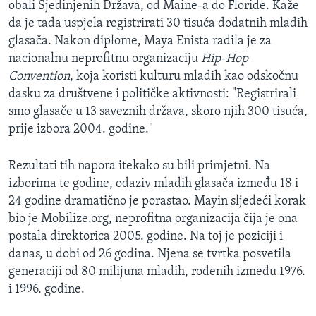
obali Sjedinjenih Država, od Maine-a do Floride. Kaže
da je tada uspjela registrirati 30 tisuća dodatnih mladih
glasača. Nakon diplome, Maya Enista radila je za
nacionalnu neprofitnu organizaciju
Hip-Hop
Convention
, koja koristi kulturu mladih kao odskočnu
dasku za društvene i političke aktivnosti: "Registrirali
smo glasače u 13 saveznih država, skoro njih 300 tisuća,
prije izbora 2004. godine."
Rezultati tih napora itekako su bili primjetni. Na
izborima te godine, odaziv mladih glasača između 18 i
24 godine dramatično je porastao. Mayin sljedeći korak
bio je Mobilize.org, neprofitna organizacija čija je ona
postala direktorica 2005. godine. Na toj je poziciji i
danas, u dobi od 26 godina. Njena se tvrtka posvetila
generaciji od 80 milijuna mladih, rođenih između 1976.
i 1996. godine.