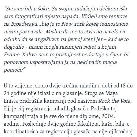
"Svi smo bili u šoku. Sa svojim tadašnjim dečkom išla
sam fotografirati mjesto napada. Vidjeli smo tenkove
na Broadwayu…bio je to New York kojeg jednostavno
nisam poznavala. Mislim da me to stvarno navelo na
odluku da se angažiram na javnoj sceni jer – kad se to
dogodilo - nisam mogla razumjeti svijet u kojem
živimo. Kakva nam to pristojnost nedostaje u čijem bi
ponovnom uspostavljanju ja na neki način mogla
pomoći?"
U to vrijeme, skoro dvije trećine mladih u dobi od 18 do
24 godine nije izlazilo na glasanje. Stoga se Maya
Enista pridružila kampanji pod nazivom
Rock the Vote
,
čiji je cilj registracija mladih glasača. Podrška toj
kampanji trajala je sve do njene diplome, 2004.
godine. Posljednje dvije godine fakulteta, kaže, bila je
koordinatorica za registraciju glasača na cijeloj Istočnoj