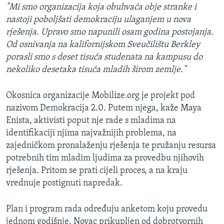
"Mi smo organizacija koja obuhvaća obje stranke i
nastoji poboljšati demokraciju ulaganjem u nova
rješenja. Upravo smo napunili osam godina postojanja.
Od osnivanja na kalifornijskom Sveučilištu Berkley
porasli smo s deset tisuća studenata na kampusu do
nekoliko desetaka tisuća mladih širom zemlje."
Okosnica organizacije Mobilize.org je projekt pod
nazivom Demokracija 2.0. Putem njega, kaže Maya
Enista, aktivisti poput nje rade s mladima na
identifikaciji njima najvažnijih problema, na
zajedničkom pronalaženju rješenja te pružanju resursa
potrebnih tim mladim ljudima za provedbu njihovih
rješenja. Pritom se prati cijeli proces, a na kraju
vrednuje postignuti napredak.
Plan i program rada određuju anketom koju provedu
jednom godišnje. Novac prikupljen od dobrotvornih