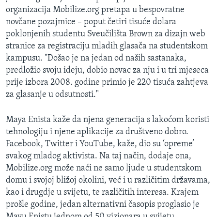
organizacija Mobilize.org pretapa u bespovratne
novčane pozajmice – poput četiri tisuće dolara
poklonjenih studentu Sveučilišta Brown za dizajn web
stranice za registraciju mladih glasača na studentskom
kampusu. "Došao je na jedan od naših sastanaka,
predložio svoju ideju, dobio novac za nju i u tri mjeseca
prije izbora 2008. godine primio je 220 tisuća zahtjeva
za glasanje u odsutnosti."
Maya Enista kaže da njena generacija s lakoćom koristi
tehnologiju i njene aplikacije za društveno dobro.
Facebook, Twitter i YouTube, kaže, dio su ‘opreme’
svakog mladog aktivista. Na taj način, dodaje ona,
Mobilize.org može naći ne samo ljude u studentskom
domu i svojoj bližoj okolini, već i u različitim državama,
kao i drugdje u svijetu, te različitih interesa. Krajem
prošle godine, jedan alternativni časopis proglasio je
Mayu Enistu jednom od 50 vizionara u svijetu.