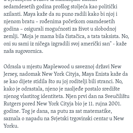
sedamdesetih godina prošlog stoljeća kao politički
azilanti. Maya kaže da su puno radili kako bi njoj i
njenom bratu – rođenima početkom osamdesetih
godina – osigurali mogućnosti za život u slobodnoj
zemlji. "Moja je mama bila čistačica, a tata taksista. No,
oni su sami iz ničega izgradili svoj američki san" - kaže
naša sugovornica.
Odrasla u mjestu Maplewood u saveznoj državi New
Jersey, nadomak New York Cityja, Maya Enista kaže da
se kao dijete stidila što su joj roditelji bili stranci. No,
kako je odrastala, njeno je nasljeđe postalo središte
njenog vlastitog identiteta. Njen prvi dan na Sveučilištu
Rutgers pored New York Cityja bio je 11. rujna 2001.
godine. Tog je dana, na putu za sat matematike,
saznala o napadu na Svjetski trgovinski centar u New
Yorku.