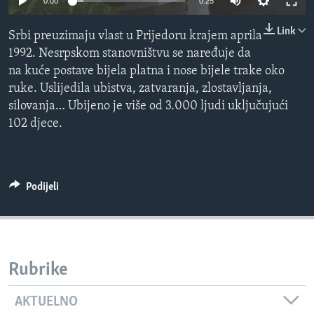
0:00
0:25
MAGAZIN
Link
Srbi preuzimaju vlast u Prijedoru krajem aprila
O GLASU AMERIKE
1992. Nesrpskom stanovništvu se naređuje da
na kuće postave bijela platna i nose bijele trake oko
Learning English
ruke. Uslijedila ubistva, zatvaranja, zlostavljanja,
silovanja… Ubijeno je više od 3.000 ljudi uključujući
PRATITE NAS
102 djece.
Jezici
Podijeli
Rubrike
AKTUELNO