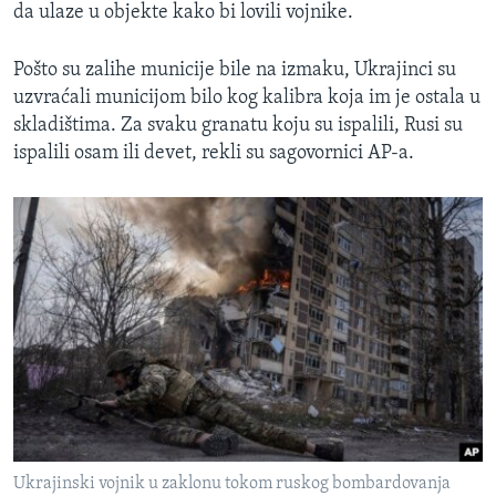
da ulaze u objekte kako bi lovili vojnike.
Pošto su zalihe municije bile na izmaku, Ukrajinci su
uzvraćali municijom bilo kog kalibra koja im je ostala u
skladištima. Za svaku granatu koju su ispalili, Rusi su
ispalili osam ili devet, rekli su sagovornici AP-a.
Ukrajinski vojnik u zaklonu tokom ruskog bombardovanja