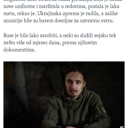
nove uniforme i marširala u redovima, postala je laka
meta, rekao je. Ukrajinska oprema je radila, a zalihe
municije bile su barem dovoljne za uzvratnu vatru.
Ruse je bilo lako zarobiti, a neki su služili vojsku tek
nešto više od mjesec dana, prema njihovim
dokumentima.