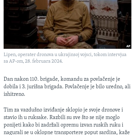
Lipen, operater dronova u ukrajinsoj vojsci, tokom intervjua
sa AP-om, 28. februara 2024.
Dan nakon 110. brigade, komandu za povlačenje je
dobila i 3. jurišna brigada. Povlačenje je bilo uredno, ali
ishitreno.
Tim za vazdušno izviđanje sklopio je svoje dronove i
stavio ih u ruksake. Razbili su sve što se nije moglo
ponijeti kako bi zadržali opremu izvan ruskih ruku i
nagurali se u oklopne transportere poput sardina, kaže