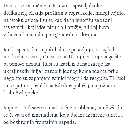
Dok su se zvaničnici u Kijevu raspravljali oko
delikatnog pitanja proširenja regrutacije, mnogi vojnici
na istoku osjećali su se kao da ih ignorišu zapadni
saveznici - koji više nisu slali oružje, ali i njihova
vrhovna komanda, pa i generalno Ukrajinci.
Ruski specijalci su počeli da se pojavljuju, naizgled
niotkuda, otvarajući vatru na Ukrajince prije nego što
bi ponovo nestali. Rusi su izašli iz kanalizacije iza
ukrajinskih linija i zarobili jednog komandanta prije
nego što su zapanjeni vojnici mogli i da reaguju. Ti ljudi
su se potom povukli na Biliakov položaj, na južnom
krilu Avdejevke.
Vojnici u koksari su imali slične probleme, naučivši da
se čuvaju od iznenađenja koja dolaze iz mreže tunela i
od bezbrojnih frontalnih napada.