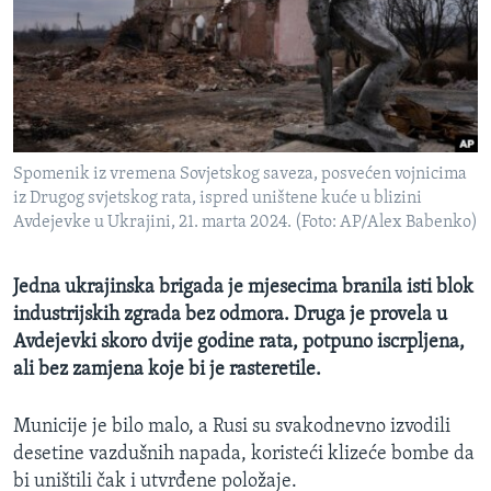
MAGAZIN
O GLASU AMERIKE
Learning English
Spomenik iz vremena Sovjetskog saveza, posvećen vojnicima
PRATITE NAS
iz Drugog svjetskog rata, ispred uništene kuće u blizini
Avdejevke u Ukrajini, 21. marta 2024. (Foto: AP/Alex Babenko)
Jezici
Jedna ukrajinska brigada je mjesecima branila isti blok
industrijskih zgrada bez odmora. Druga je provela u
Avdejevki skoro dvije godine rata, potpuno iscrpljena,
ali bez zamjena koje bi je rasteretile.
Municije je bilo malo, a Rusi su svakodnevno izvodili
desetine vazdušnih napada, koristeći klizeće bombe da
bi uništili čak i utvrđene položaje.