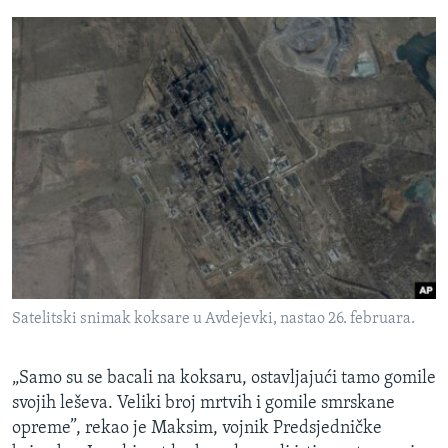
Satelitski snimak koksare u Avdejevki, nastao 26. februara.
„Samo su se bacali na koksaru, ostavljajući tamo gomile
svojih leševa. Veliki broj mrtvih i gomile smrskane
opreme”, rekao je Maksim, vojnik Predsjedničke