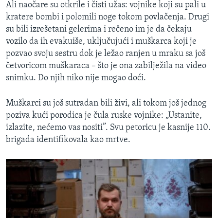
Ali naočare su otkrile i čisti užas: vojnike koji su pali u
kratere bombi i polomili noge tokom povlačenja. Drugi
su bili izrešetani gelerima i rečeno im je da čekaju
vozilo da ih evakuiše, uključujući i muškarca koji je
pozvao svoju sestru dok je ležao ranjen u mraku sa još
četvoricom muškaraca – što je ona zabilježila na video
snimku. Do njih niko nije mogao doći.
Muškarci su još sutradan bili živi, ali tokom još jednog
poziva kući porodica je čula ruske vojnike: „Ustanite,
izlazite, nećemo vas nositi”. Svu petoricu je kasnije 110.
brigada identifikovala kao mrtve.