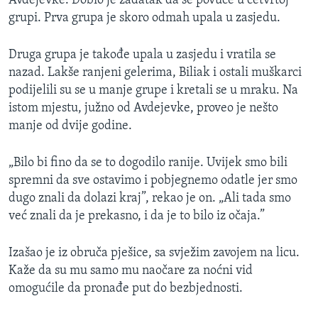
Avdejevke. Dobio je zadatak da se povuče u četvrtoj
grupi. Prva grupa je skoro odmah upala u zasjedu.
Druga grupa je takođe upala u zasjedu i vratila se
nazad. Lakše ranjeni gelerima, Biliak i ostali muškarci
podijelili su se u manje grupe i kretali se u mraku. Na
istom mjestu, južno od Avdejevke, proveo je nešto
manje od dvije godine.
„Bilo bi fino da se to dogodilo ranije. Uvijek smo bili
spremni da sve ostavimo i pobjegnemo odatle jer smo
dugo znali da dolazi kraj”, rekao je on. „Ali tada smo
već znali da je prekasno, i da je to bilo iz očaja.”
Izašao je iz obruča pješice, sa svježim zavojem na licu.
Kaže da su mu samo mu naočare za noćni vid
omogućile da pronađe put do bezbjednosti.