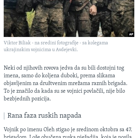
Viktor Biliak - na sredini fotografije - sa kolegama
ukrajinskim vojnicima u Avdejevki.
Neki od njihovih rovova jedva da su bili dostojni tog
imena, samo do koljena duboki, prema slikama
objavljenim na društvenim mrežama raznih brigada.
To je značilo da kada su se vojnici povlačili, nije bilo
bezbjednih pozicija.
Rana faza ruskih napada
Vojnik po imenu Oleh stigao je sredinom oktobra sa 47.
brigadom. Loše obučena ruska pješadija, koja je nosila