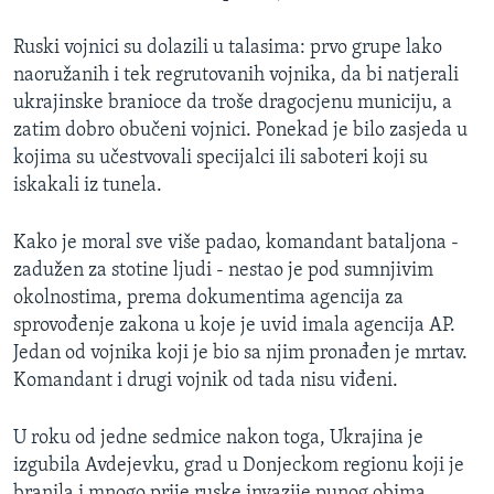
Ruski vojnici su dolazili u talasima: prvo grupe lako
naoružanih i tek regrutovanih vojnika, da bi natjerali
ukrajinske branioce da troše dragocjenu municiju, a
zatim dobro obučeni vojnici. Ponekad je bilo zasjeda u
kojima su učestvovali specijalci ili saboteri koji su
iskakali iz tunela.
Kako je moral sve više padao, komandant bataljona -
zadužen za stotine ljudi - nestao je pod sumnjivim
okolnostima, prema dokumentima agencija za
sprovođenje zakona u koje je uvid imala agencija AP.
Jedan od vojnika koji je bio sa njim pronađen je mrtav.
Komandant i drugi vojnik od tada nisu viđeni.
U roku od jedne sedmice nakon toga, Ukrajina je
izgubila Avdejevku, grad u Donjeckom regionu koji je
branila i mnogo prije ruske invazije punog obima.