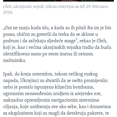
Oleh, ukrajinski vojnik, tokom intervjua za AP, 29. februara
2024.
„Oni ne znaju kuda idu, a kada su ih pitali šta im je bio
posao, obično su govorili da treba da se sklone u
podrum i da sačekaju sljedeće snage”, rekao je Oleh,
koji je, kao i većina ukrajinskih vojnika tražio da budu
identifikovan samo po svom imenu ili ratnom
nadmimku.
Ipak, do kraja novembra, tokom velikog ruskog
napada, Ukrajinci su shvatili da se nešto promijenilo:
nebo je postalo ispunjeno klizećim bombama,
ogromnim nenavođenim oružjem iz sovjetske ere,
naknadno opremljenim navigacionim sistemima
ciljanja, koje uništavaju sve oko sebe, kao i dronovima
sa eksplozivom koji su mogli da detektuju pokrete, te