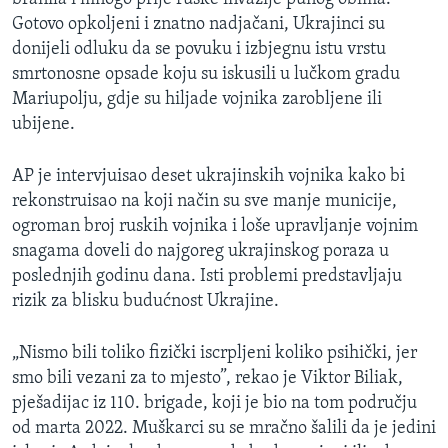
Gotovo opkoljeni i znatno nadjačani, Ukrajinci su
donijeli odluku da se povuku i izbjegnu istu vrstu
smrtonosne opsade koju su iskusili u lučkom gradu
Mariupolju, gdje su hiljade vojnika zarobljene ili
ubijene.
AP je intervjuisao deset ukrajinskih vojnika kako bi
rekonstruisao na koji način su sve manje municije,
ogroman broj ruskih vojnika i loše upravljanje vojnim
snagama doveli do najgoreg ukrajinskog poraza u
poslednjih godinu dana. Isti problemi predstavljaju
rizik za blisku budućnost Ukrajine.
„Nismo bili toliko fizički iscrpljeni koliko psihički, jer
smo bili vezani za to mjesto”, rekao je Viktor Biliak,
pješadijac iz 110. brigade, koji je bio na tom području
od marta 2022. Muškarci su se mračno šalili da je jedini