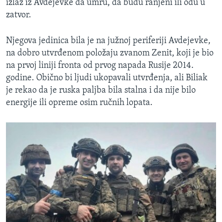
izlaz iz Avdejevke da umru, da budu ranjeni ili odu u
zatvor.
Njegova jedinica bila je na južnoj periferiji Avdejevke,
na dobro utvrđenom položaju zvanom Zenit, koji je bio
na prvoj liniji fronta od prvog napada Rusije 2014.
godine. Obično bi ljudi ukopavali utvrđenja, ali Biliak
je rekao da je ruska paljba bila stalna i da nije bilo
energije ili opreme osim ručnih lopata.