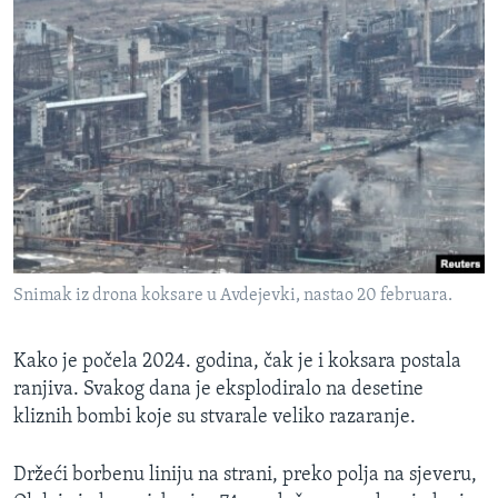
Snimak iz drona koksare u Avdejevki, nastao 20 februara.
Kako je počela 2024. godina, čak je i koksara postala
ranjiva. Svakog dana je eksplodiralo na desetine
kliznih bombi koje su stvarale veliko razaranje.
Držeći borbenu liniju na strani, preko polja na sjeveru,