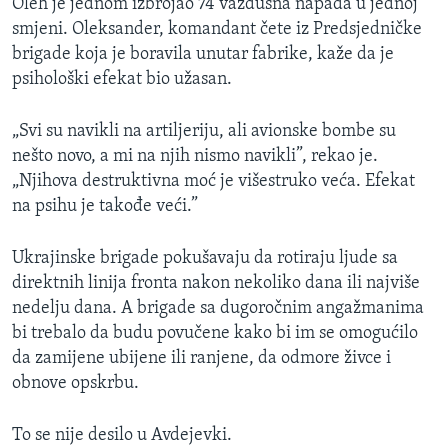
Oleh je jednom izbrojao 74 vazdušna napada u jednoj
smjeni. Oleksander, komandant čete iz Predsjedničke
brigade koja je boravila unutar fabrike, kaže da je
psihološki efekat bio užasan.
„Svi su navikli na artiljeriju, ali avionske bombe su
nešto novo, a mi na njih nismo navikli”, rekao je.
„Njihova destruktivna moć je višestruko veća. Efekat
na psihu je takođe veći.”
Ukrajinske brigade pokušavaju da rotiraju ljude sa
direktnih linija fronta nakon nekoliko dana ili najviše
nedelju dana. A brigade sa dugoročnim angažmanima
bi trebalo da budu povučene kako bi im se omogućilo
da zamijene ubijene ili ranjene, da odmore živce i
obnove opskrbu.
To se nije desilo u Avdejevki.