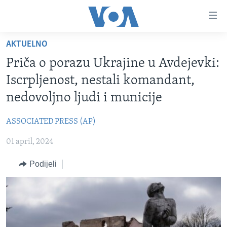
Linkovi
Pređi
na
AKTUELNO
glavni
TV PROGRAM
sadržaj
Priča o porazu Ukrajine u Avdejevki:
VIDEO
Pređi
Iscrpljenost, nestali komandant,
na
FOTOGRAFIJE DANA
nedovoljno ljudi i municije
glavnu
VIJESTI
navigaciju
ASSOCIATED PRESS (AP)
Idi
NAUKA I TEHNOLOGIJA
SJEDINJENE AMERIČKE DRŽAVE
na
01 april, 2024
SPECIJALNI PROJEKTI
BOSNA I HERCEGOVINA
pretragu
KORUPCIJA
Podijeli
SVIJET
SLOBODA MEDIJA
ŽENSKA STRANA
IZBJEGLIČKA STRANA