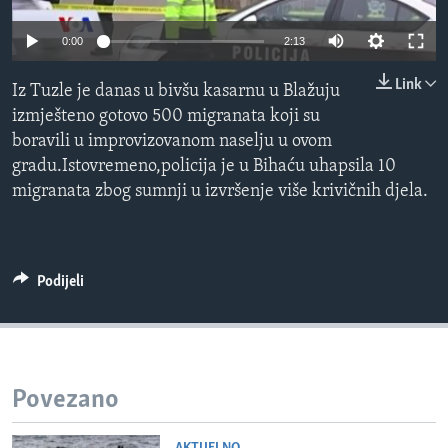
MAGAZIN
0:00
2:13
O GLASU AMERIKE
Link
Iz Tuzle je danas u bivšu kasarnu u Blažuju
Learning English
izmješteno gotovo 500 migranata koji su
boravili u improvizovanom naselju u ovom
PRATITE NAS
gradu.Istovremeno,policija je u Bihaću uhapsila 10
migranata zbog sumnji u izvršenje više krivičnih djela.
Jezici
Podijeli
Povezano