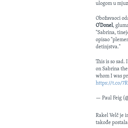
ulogom u mjuzi
Obožavaoci oda
O’Donel
, glum
"Sabrina, tinej
opisao "plemeni
detinjstva."
This is so sad
on Sabrina the
whom I was pre
https://t.co/
— Paul Feig (
Rakel Velč je i
takođe postala