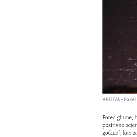
ARHIVA - Rakel 
Pored glume, bi
pozitivne ocje
godine", kao 