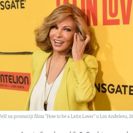
lč na promociji filma "How to be a Latin Lover" u Los Anđelesu, 26.