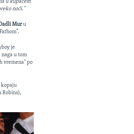
dama u kupaćem
preko noći."
Dadli Mur
u
“Fathom”.
yboy je
o naga u tom
vih vremena" po
i kopaju
m Robins),