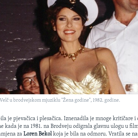
Velč u brodvejskom mjuziklu "Žena godine", 1982. godine.
la je pjevačica i plesačica. Iznenadila je mnoge kritičare i
ne kada je na 1981. na Brodveju odigrala glavnu ulogu u fi
zamjena za
Loren Bekol
koja je bila na odmoru. Vratila se na