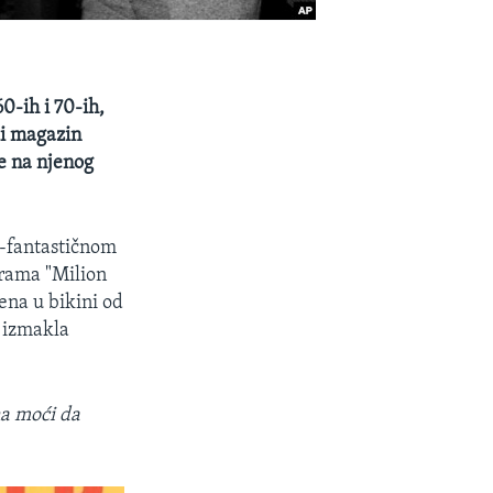
0-ih i 70-ih,
ski magazin
se na njenog
o-fantastičnom
 drama "Milion
vena u bikini od
e izmakla
na moći da