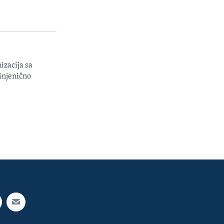
izacija sa
injenično