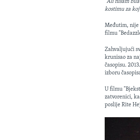
"
Ali nisam bil
kostimu za koju
Međutim, nije b
filmu "Bedazzle
Zahvaljujući sv
krunisao za na
časopisu. 2013
izboru časopis
U filmu "Bjekst
zatvorenici, ka
poslije Rite He