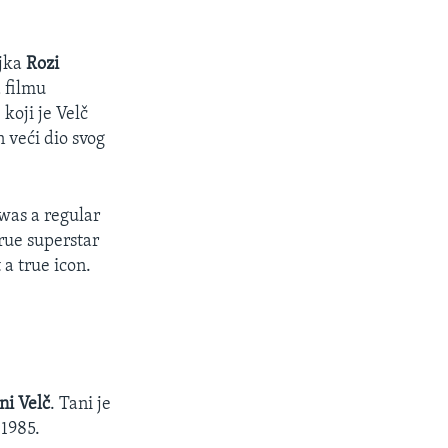
jka
Rozi
a filmu
 koji je Velč
n veći dio svog
 was a regular
rue superstar
a true icon.
ni Velč
. Tani je
 1985.