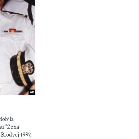
 dobila
lmu "Žena
 Brodvej 1997,