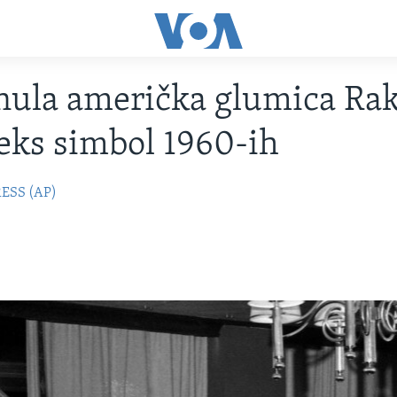
ula američka glumica Rak
seks simbol 1960-ih
ESS (AP)