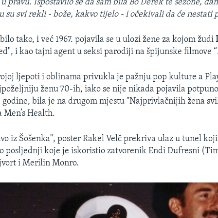
a u pravu. Ispostavilo se da sam bila Bo Derek te sezone, 
 su svi rekli - bože, kakvo tijelo - i očekivali da će nestati 
ilo tako, i već 1967. pojavila se u ulozi žene za kojom žudi
d", i kao tajni agent u seksi parodiji na špijunske filmove 
ojoj ljepoti i oblinama privukla je pažnju pop kulture a Pla
jpoželjniju ženu 70-ih, iako se nije nikada pojavila potpun
. godine, bila je na drugom mjestu "Najprivlačnijih žena s
a Men’s Health.
vo iz Šošenka", poster Rakel Velč prekriva ulaz u tunel koj
o posljednji koje je iskoristio zatvorenik Endi Dufresni (Ti
jvort i Merilin Monro.