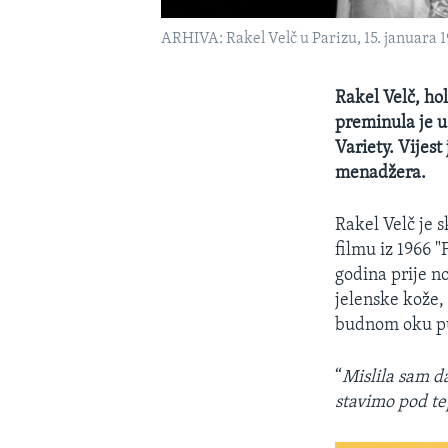
ARHIVA: Rakel Velč u Parizu, 15. januara 1
Rakel Velč, hol
preminula je u 
Variety. Vijest
menadžera.
Rakel Velč je 
filmu iz 1966 "
godina prije no
jelenske kože, 
budnom oku pu
“
Mislila sam d
stavimo pod te