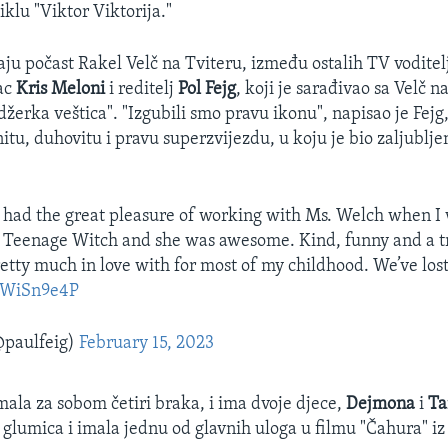
klu "Viktor Viktorija."
ju počast Rakel Velč na Tviteru, između ostalih TV voditel
ac
Kris Meloni
i reditelj
Pol Fejg
, koji je sarađivao sa Velč n
džerka veštica". "Izgubili smo pravu ikonu", napisao je Fejg,
tu, duhovitu i pravu superzvijezdu, u koju je bio zaljublje
. I had the great pleasure of working with Ms. Welch when I
 Teenage Witch and she was awesome. Kind, funny and a t
tty much in love with for most of my childhood. We’ve lost 
7RWiSn9e4P
@paulfeig)
February 15, 2023
mala za sobom četiri braka, i ima dvoje djece,
Dejmona
i
Ta
 glumica i imala jednu od glavnih uloga u filmu "Čahura" iz