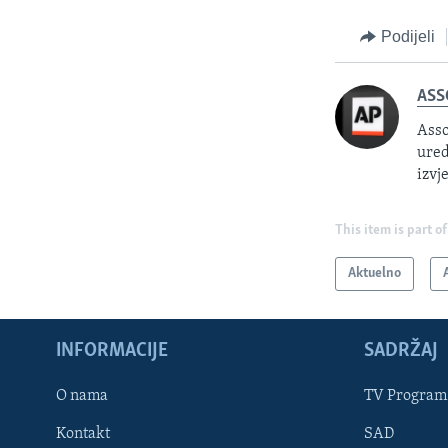
Podijeli
ASS
Asso
ured
izvj
This item is part of
Aktuelno
INFORMACIJE
SADRŽAJ
Learning English
O nama
TV Program
Kontakt
SAD
PRATITE NAS