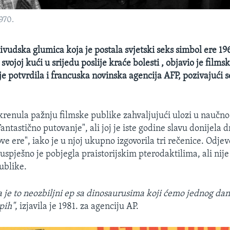
970.
ivudska glumica koja je postala svjetski seks simbol ere 196
svojoj kući u srijedu poslije kraće bolesti , objavio je film
 je potvrdila i francuska novinska agencija AFP, pozivajući 
skrenula pažnju filmske publike zahvaljujući ulozi u naučn
Fantastično putovanje", ali joj je iste godine slavu donijela
ve ere", iako je u njoj ukupno izgovorila tri rečenice. Odje
uspješno je pobjegla praistorijskim pterodaktilima, ali nij
blike.
a je to neozbiljni ep sa dinosaurusima koji ćemo jednog da
pih"
, izjavila je 1981. za agenciju AP.